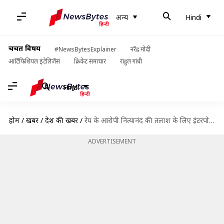
अन्य
Hindi
चर्चित विषय
#NewsBytesExplainer
नरेंद्र मोदी
आर्टिफिशियल इंटेलिजेंस
क्रिकेट समाचार
राहुल गांधी
Hindi
होम
/
खबरें
/
देश की खबरें
/
रेप के आरोपी नित्यानंद की तलाश के लिए इंटरपोल ने जारी किया नोटिस
ADVERTISEMENT