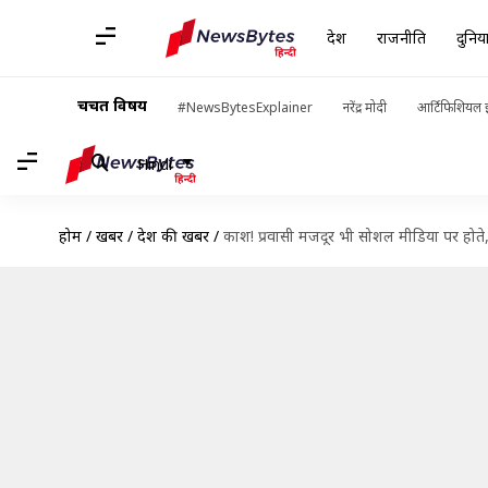
देश
राजनीति
दुनिय
चर्चित विषय
#NewsBytesExplainer
नरेंद्र मोदी
आर्टिफिशियल इ
Hindi
होम
/
खबरें
/
देश की खबरें
/
काश! प्रवासी मजदूर भी सोशल मीडिया पर होते, 