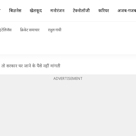
ा
बिज़नेस
खेलकूद
मनोरंजन
टेक्नोलॉजी
करियर
अजब-गज
ंटेलिजेंस
क्रिकेट समाचार
राहुल गांधी
तो सरकार घर जाने के पैसे नहीं मांगती
ADVERTISEMENT