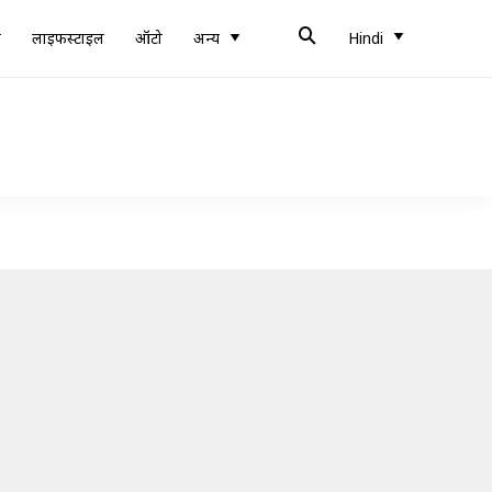
ब
लाइफस्टाइल
ऑटो
अन्य
Hindi