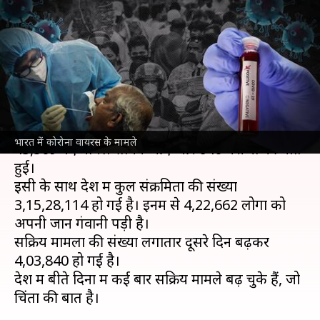
43,509 मरीज, सक्रिय मामले बढ़कर
चार लाख पार
लेखन
Jul 29, 2021
09:34 am
प्रमोद कुमार
क्या है खबर?
भारत में पिछले 24 घंटे में कोरोना वायरस से संक्रमण के
भारत में कोरोना वायरस के मामले
43,509 नए मामले सामने आए और 640 मरीजों की मौत
हुई।
इसी के साथ देश में कुल संक्रमितों की संख्या
3,15,28,114 हो गई है। इनमें से 4,22,662 लोगों को
अपनी जान गंवानी पड़ी है।
सक्रिय मामलों की संख्या लगातार दूसरे दिन बढ़कर
4,03,840 हो गई है।
देश में बीते दिनों में कई बार सक्रिय मामले बढ़ चुके हैं, जो