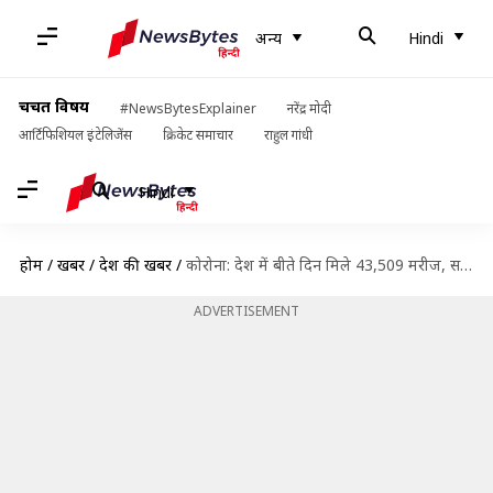
अन्य
Hindi
चर्चित विषय
#NewsBytesExplainer
नरेंद्र मोदी
आर्टिफिशियल इंटेलिजेंस
क्रिकेट समाचार
राहुल गांधी
Hindi
होम
/
खबरें
/
देश की खबरें
/
कोरोना: देश में बीते दिन मिले 43,509 मरीज, सक्रिय मामले बढ़कर चार लाख पार
ADVERTISEMENT