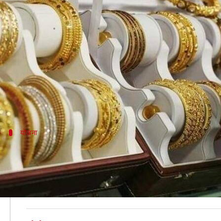
आयकर की रडार में आएंगे एक लाख रुप
लेखन
Aug 14, 2020
11:08 am
मुकुल तोमर
क्या है खबर?
एक लाख रुपये से ऊपर की सोने की खरीद और 20,000 रूपये 
जरिए सरकार ने इस बात का संकेत दिया है।
योजना
वित्तीय संगठनों को करना होगा तय सीमा से अधिक
'
द प्रिंट
' की रिपोर्ट के अनुसार, आयकर विभाग अपने लेनदेन रिपोर्ट
और कंपनियों को तय सीमा से अधिक के लेनदेन के बारे में वि
इसके बाद विभाग इन लेनदेन का विश्लेषण करके ऐसे लोगों की पहच