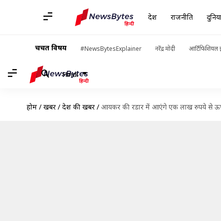
देश
राजनीति
दुनिय
चर्चित विषय
#NewsBytesExplainer
नरेंद्र मोदी
आर्टिफिशियल इ
Hindi
होम
/
खबरें
/
देश की खबरें
/
आयकर की रडार में आएंगे एक लाख रुपये से ऊ