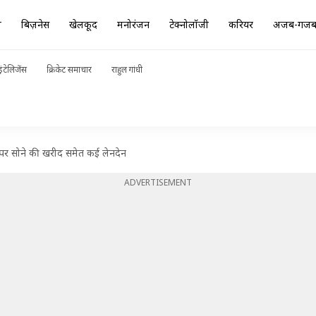
ा
बिज़नेस
खेलकूद
मनोरंजन
टेक्नोलॉजी
करियर
अजब-गज
ंटेलिजेंस
क्रिकेट समाचार
राहुल गांधी
पर सोने की खरीद समेत कई लेनदेन
ADVERTISEMENT