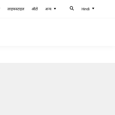
ब
लाइफस्टाइल
ऑटो
अन्य
Hindi