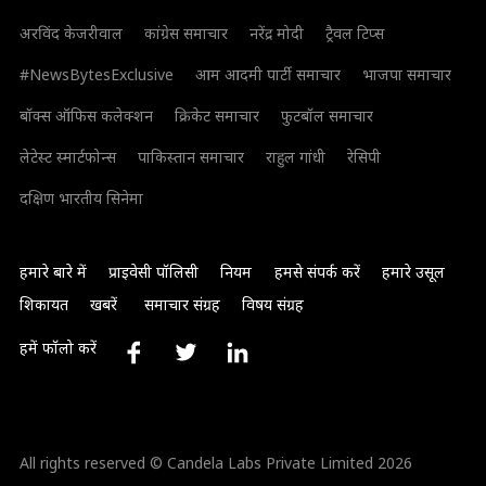
अरविंद केजरीवाल
कांग्रेस समाचार
नरेंद्र मोदी
ट्रैवल टिप्स
#NewsBytesExclusive
आम आदमी पार्टी समाचार
भाजपा समाचार
बॉक्स ऑफिस कलेक्शन
क्रिकेट समाचार
फुटबॉल समाचार
लेटेस्ट स्मार्टफोन्स
पाकिस्तान समाचार
राहुल गांधी
रेसिपी
दक्षिण भारतीय सिनेमा
हमारे बारे में
प्राइवेसी पॉलिसी
नियम
हमसे संपर्क करें
हमारे उसूल
शिकायत
खबरें
समाचार संग्रह
विषय संग्रह
हमें फॉलो करें
All rights reserved © Candela Labs Private Limited 2026