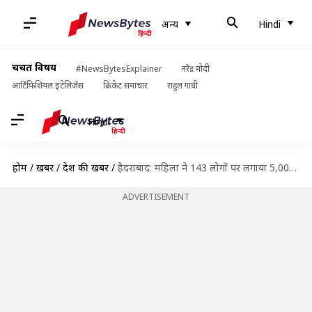
अन्य
Hindi
चर्चित विषय
#NewsBytesExplainer
नरेंद्र मोदी
आर्टिफिशियल इंटेलिजेंस
क्रिकेट समाचार
राहुल गांधी
Hindi
होम
/
खबरें
/
देश की खबरें
/
हैदराबाद: महिला ने 143 लोगों पर लगाया 5,000 बार दुष्कर्म करने का आरोप, मामला दर्ज
ADVERTISEMENT