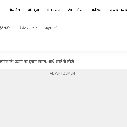
ा
बिज़नेस
खेलकूद
मनोरंजन
टेक्नोलॉजी
करियर
अजब-गज
ंटेलिजेंस
क्रिकेट समाचार
राहुल गांधी
ाइंस की उड़ान का इंजन खराब, आधे रास्ते से लौटी
ADVERTISEMENT