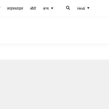
ब
लाइफस्टाइल
ऑटो
अन्य
Hindi