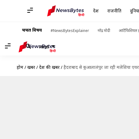
देश
राजनीति
दुनिय
चर्चित विषय
#NewsBytesExplainer
नरेंद्र मोदी
आर्टिफिशियल इ
Hindi
होम
/
खबरें
/
देश की खबरें
/
हैदराबाद से कुआलालंपुर जा रही मलेशिया एयरल