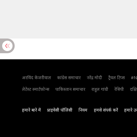
अरविंद केजरीवाल
कांग्रेस समाचार
नरेंद्र मोदी
ट्रैवल टिप्स
#N
लेटेस्ट स्मार्टफोन्स
पाकिस्तान समाचार
राहुल गांधी
रेसिपी
दक्ष
हमारे बारे में
प्राइवेसी पॉलिसी
नियम
हमसे संपर्क करें
हमारे उ