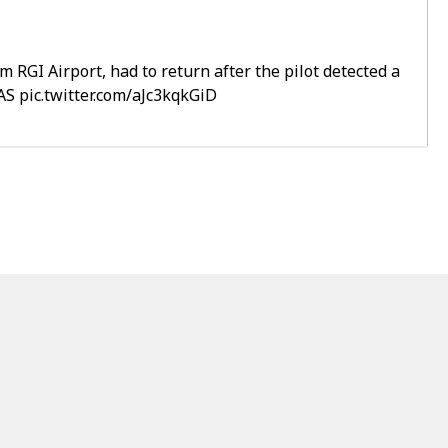
m RGI Airport, had to return after the pilot detected a
AS
pic.twitter.com/aJc3kqkGiD