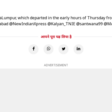
aLumpur
, which departed in the early hours of Thursday fro
abad
@NewIndianXpress
@Kalyan_TNIE
@santwana99
@M
आपने पूरा पढ़ लिया है
ADVERTISEMENT