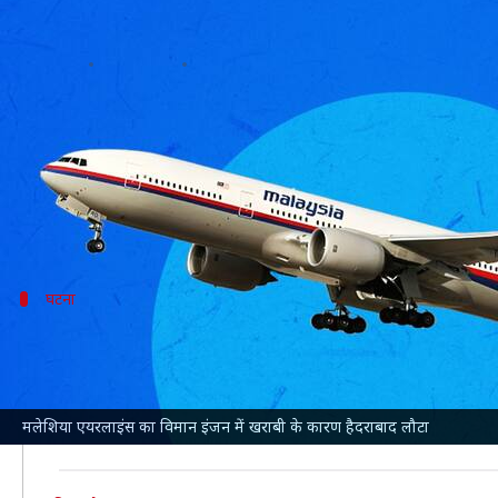
हैदराबाद से कुआलालंपुर जा रही मलेशि
लेखन
Jun 20, 2024
02:42 pm
गजेंद्र
क्या है खबर?
हैदराबाद
के राजीव गांधी गांधी अंतरराष्ट्रीय हवाई अड्डे से
कुआ
विमान ने बुधवार रात 12 बजे के बाद उड़ान भरी थी। घटना 
घटना
उड़ान भरने के 20 मिनट बाद लौटा
इंडिया टुडे
के मुताबिक, MH 199 उड़ान को बुधवार रात 12:15 ब
विमान में बैठी एक यात्री ने बताया कि एक धमाका सुनने के ब
मलेशिया एयरलाइंस का विमान इंजन में खराबी के कारण हैदराबाद लौटा
उन्होंने बताया कि यात्रियों को जानकारी नहीं दी गई और विमा