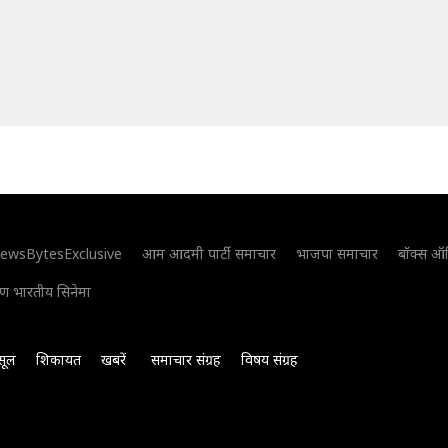
ewsBytesExclusive
आम आदमी पार्टी समाचार
भाजपा समाचार
बॉक्स ऑ
िण भारतीय सिनेमा
सूल
शिकायत
खबरें
समाचार संग्रह
विषय संग्रह