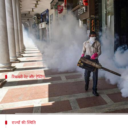
कोरोना वायरस: भारत में बीते दिन 9
लेखन
Aug 06, 2020
10:49 am
मुकुल तोमर
क्या है खबर?
भारत में पिछले 24 घंटे में कोरोना वायरस के 56,281 नए 
इसी के साथ देश में कुल मामलों की संख्या 19,64,536 हो 
रिकवरी रेट और टेस्टिंग
पिछले 24 घंटे में 46,121 मरीज ठीक, किए गए रि
ठीक होने वाले मरीजों की बात करें तो पिछले 24 घंटे में देश
इसके अलावा पिछले 24 घंटे में देशभर में 6,64,949 टेस्ट किए 
राज्यों की स्थिति