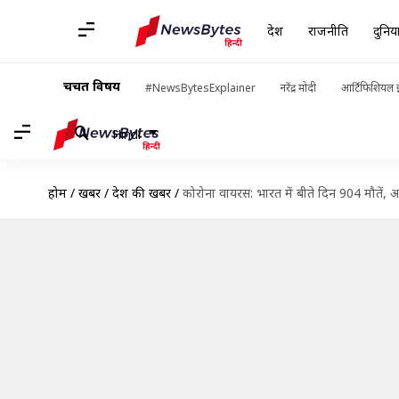
देश
राजनीति
दुनिय
चर्चित विषय
#NewsBytesExplainer
नरेंद्र मोदी
आर्टिफिशियल इ
Hindi
होम
/
खबरें
/
देश की खबरें
/
कोरोना वायरस: भारत में बीते दिन 904 मौते