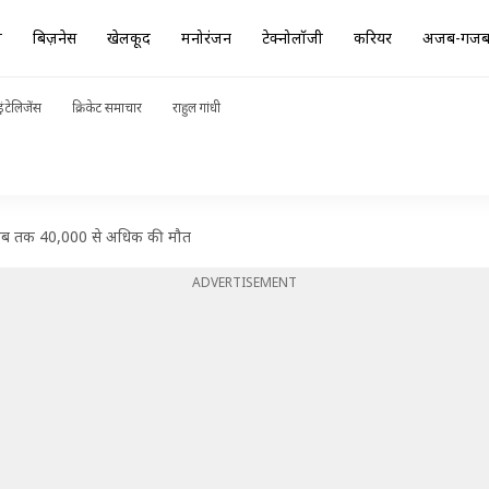
ा
बिज़नेस
खेलकूद
मनोरंजन
टेक्नोलॉजी
करियर
अजब-गज
ंटेलिजेंस
क्रिकेट समाचार
राहुल गांधी
ं, अब तक 40,000 से अधिक की मौत
ADVERTISEMENT