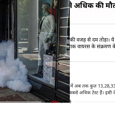
04 मौतें, अब तक 40,000 से अधिक की मौ
मामले सामने आए और 904 मरीजों ने इसकी वजह से दम तोड़ा। ये
गई है, वहीं 40,699 लोगों को इस खतरनाक वायरस के संक्रमण के
कॉर्ड टेस्ट
भर में कोरोना के 46,121 मरीज ठीक हुए। देश में अब तक कुल 13,28,3
गए गए, जो अब तक एक दिन में किए गए सबसे अधिक टेस्ट हैं। इसी के सा
आपने
20%
पढ़ लिया है