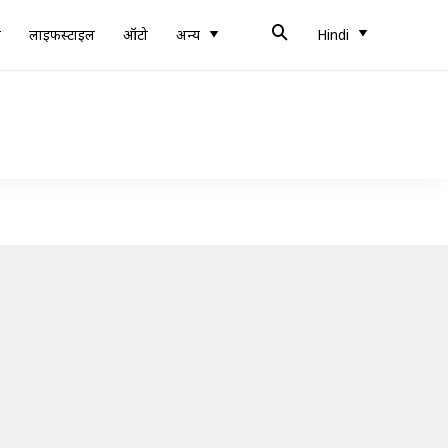
ब
लाइफस्टाइल
ऑटो
अन्य
Hindi