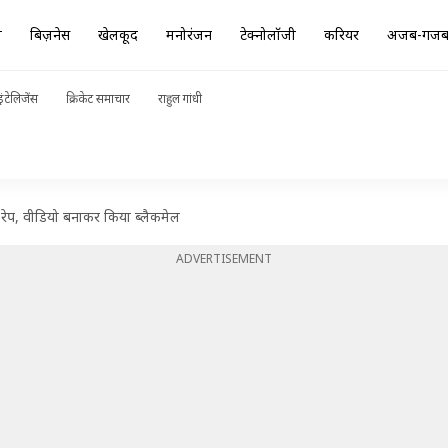
ा
बिज़नेस
खेलकूद
मनोरंजन
टेक्नोलॉजी
करियर
अजब-गज
ंटेलिजेंस
क्रिकेट समाचार
राहुल गांधी
 रेप, वीडियो बनाकर किया ब्लैकमेल
ADVERTISEMENT