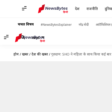
देश
राजनीति
दुनिय
चर्चित विषय
#NewsBytesExplainer
नरेंद्र मोदी
आर्टिफिशियल इ
Hindi
होम
/
खबरें
/
देश की खबरें
/
गुरुग्राम: SHO ने महिला के साथ किया कई बार