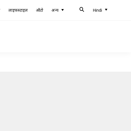
ब
लाइफस्टाइल
ऑटो
अन्य
Hindi