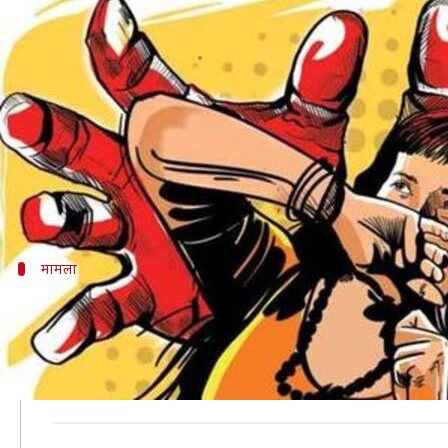
गुरुग्राम: SHO ने महिला के साथ किया
लेखन
Aug 11, 2019
06:47 pm
मुकुल तोमर
क्या है खबर?
जिस खाकी वर्दी पर आम जनता को अपराध से बचाने का जिम
आए दिन देश के किसी न किसी हिस्से से ऐसी घटनाएं सामने 
मामला
पति की शिकायत लेकर पुलिस के पास पहुंची थ
पीड़ित महिला की शिकायत के आधार पर आरोपी थानेदार को श
महिला की शिकायत के अनुसार, नवंबर 2017 में उसकी शादी जिंद
जब वह अपने पति की शिकायत लेकर पुलिस के पास पहुंची तो के