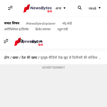
अन्य
Hindi
चर्चित विषय
#NewsBytesExplainer
नरेंद्र मोदी
आर्टिफिशियल इंटेलिजेंस
क्रिकेट समाचार
राहुल गांधी
Hindi
होम
/
खबरें
/
देश की खबरें
/
यूट्यूब वीडियो देख खुद से डिलीवरी की कोशिश कर रही अविवाहित महिला की मौत
ADVERTISEMENT