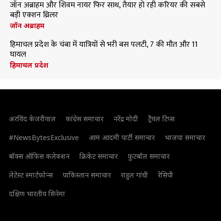
जॉन अब्राहम और शिवम नायर फिर साथ, तैयार हो रही करियर की सबसे
बड़ी एक्शन थ्रिलर
जॉन अब्राहम
हिमाचल प्रदेश के चंबा में यात्रियों से भरी बस पलटी, 7 की मौत और 11
घायल
हिमाचल प्रदेश
अरविंद केजरीवाल
कांग्रेस समाचार
नरेंद्र मोदी
ट्रैवल टिप्स
#NewsBytesExclusive
आम आदमी पार्टी समाचार
भाजपा समाचार
बॉक्स ऑफिस कलेक्शन
क्रिकेट समाचार
फुटबॉल समाचार
लेटेस्ट स्मार्टफोन्स
पाकिस्तान समाचार
राहुल गांधी
रेसिपी
दक्षिण भारतीय सिनेमा