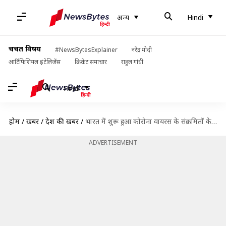
अन्य
Hindi
चर्चित विषय
#NewsBytesExplainer
नरेंद्र मोदी
आर्टिफिशियल इंटेलिजेंस
क्रिकेट समाचार
राहुल गांधी
Hindi
होम
/
खबरें
/
देश की खबरें
/
भारत में शुरू हुआ कोरोना वायरस के संक्रमितों के इलाज के लिए दवा का ट्रायल
ADVERTISEMENT