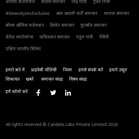
अरविंद केजरीवाल
कांग्रेस समाचार
नरेंद्र मोदी
ट्रैवल टिप्स
#NewsBytesExclusive
आम आदमी पार्टी समाचार
भाजपा समाचार
बॉक्स ऑफिस कलेक्शन
क्रिकेट समाचार
फुटबॉल समाचार
लेटेस्ट स्मार्टफोन्स
पाकिस्तान समाचार
राहुल गांधी
रेसिपी
दक्षिण भारतीय सिनेमा
हमारे बारे में
प्राइवेसी पॉलिसी
नियम
हमसे संपर्क करें
हमारे उसूल
शिकायत
खबरें
समाचार संग्रह
विषय संग्रह
हमें फॉलो करें
All rights reserved © Candela Labs Private Limited 2026