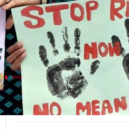
हरियाणा: नाबालिग पीड़िता ने छह महीन
लेखन
Dec 07, 2019
11:59 am
प्रमोद कुमार
क्या है खबर?
देश में महिलाओं के खिलाफ हो रही हैवानियत के मामले कम हो
हाल ही में उत्तर प्रदेश के उन्नाव में जमानत पर जेल से बाह
मामला
5 दिसंबर को फिर किया गया रेप
यह मामला हरियाणा के पलवल जिले का है। यहां एक 17 वर्षीय 
इस हफ्ते आरोपियों ने फिर से नाबालिग पीड़िता का अपहरण 
पलवल के SP ने बताया कि पीड़िता ने अपनी शिकायत में कहा