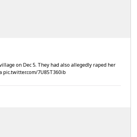
illage on Dec 5. They had also allegedly raped her
a
pic.twitter.com/7U85T360ib