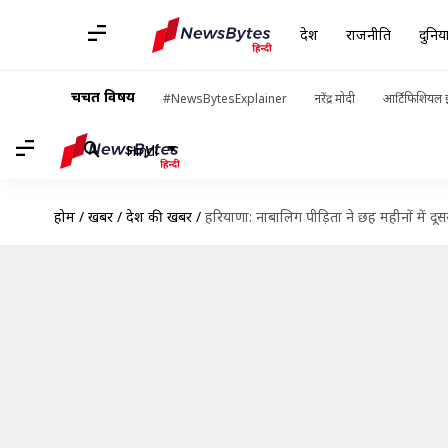
देश
राजनीति
दुनिय
चर्चित विषय
#NewsBytesExplainer
नरेंद्र मोदी
आर्टिफिशियल इ
Hindi
होम
/
खबरें
/
देश की खबरें
/
हरियाणा: नाबालिग पीड़िता ने छह महीनों में द