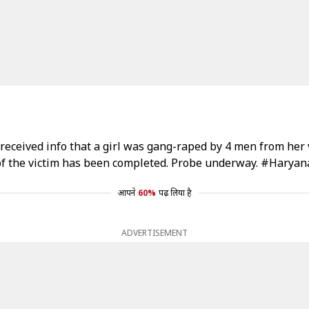
eceived info that a girl was gang-raped by 4 men from her v
 of the victim has been completed. Probe underway.
#Haryan
आपने
60%
पढ़ लिया है
ADVERTISEMENT