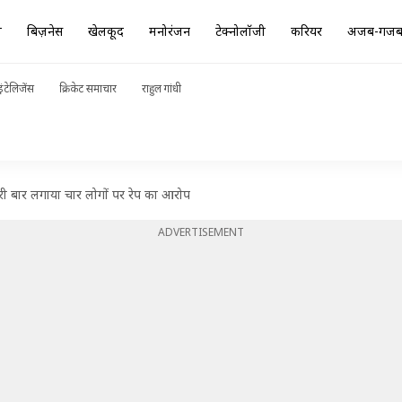
ा
बिज़नेस
खेलकूद
मनोरंजन
टेक्नोलॉजी
करियर
अजब-गज
ंटेलिजेंस
क्रिकेट समाचार
राहुल गांधी
ूसरी बार लगाया चार लोगों पर रेप का आरोप
ADVERTISEMENT