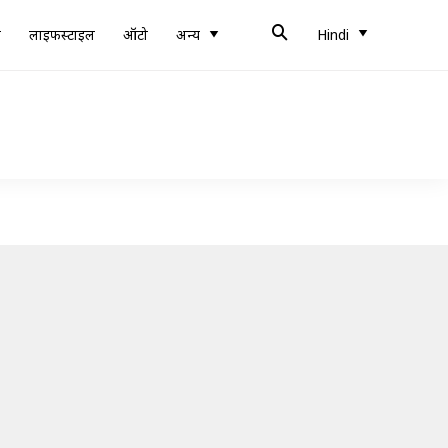
ब
लाइफस्टाइल
ऑटो
अन्य
Hindi