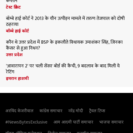
कप्तान
टेस्ट क्रिकेट
बॉम्बे हाई कोर्ट ने 2013 के यौन उत्पीड़न मामले में तरुण तेजपाल को दोषी
ठहराया
बॉम्बे हाई कोर्ट
कौन थे उत्तर प्रदेश में BSP के इकलौते विधायक उमाशंकर सिंह, जिनका
कैंसर से हुआ निधन?
उत्तर प्रदेश
'आवारापन 2' पर चली सेंसर बोर्ड की कैंची, 9 बदलाव के बाद मिली ये
रेटिंग
इमरान हाशमी
अरविंद केजरीवाल
कांग्रेस समाचार
नरेंद्र मोदी
ट्रैवल टिप्स
#NewsBytesExclusive
आम आदमी पार्टी समाचार
भाजपा समाचार