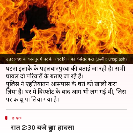
परिवारों के 7 लोग हुए घायल
लेखन
May 09, 2023
12:43 pm
गजेंद्र
क्या है खबर?
उत्तर प्रदेश
में
कानपुर
के नवाबगंज में घर के अंदर रखे फ्रिज
का कंप्रेसर अचानक फट गया, जिसकी चपेट में आने से 7
उत्तर प्रदेश के कानपुर में घर के अंदर फ्रिज का कंप्रेसर फटा (तस्वीर: unsplash)
लोग घायल हो गए। इनमें 2 की हालत गंभीर है।
घटना इलाके के पहलवानपुरवा की बताई जा रही है। सभी
घायल दो परिवारों के बताए जा रहे हैं।
पुलिस ने एहतियातन आसपास के घरों को खाली करा
लिया है। घर में विस्फोट के बाद आग भी लग गई थी, जिस
हादसा
रात 2ः30 बजे हुआ हादसा