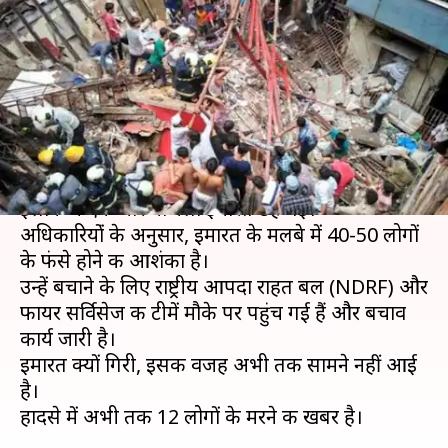
लोगों की मौत, अभी भी फंसे हैं कई
लोगों
लेखन
Jul 16, 2019
03:37 pm
मुकुल तोमर
क्या है खबर?
मंगलवार को देश की आर्थिक राजधानी मुंबई के डोंगरी
इलाके में एक चार मंजिला इमारत ढह गई।
अधिकारियोंं के अनुसार, इमारत के मलबे में 40-50 लोगों
के फंसे होने की आशंका है।
उन्हें बचाने के लिए राष्ट्रीय आपदा राहत बल (NDRF) और
फायर सर्विसेज की टीमें मौके पर पहुंच गई हैं और बचाव
कार्य जारी है।
इमारत क्यों गिरी, इसकी वजह अभी तक सामने नहीं आई
है।