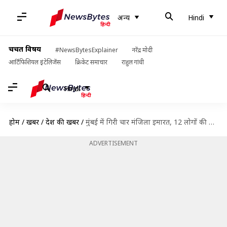
अन्य
Hindi
चर्चित विषय
#NewsBytesExplainer
नरेंद्र मोदी
आर्टिफिशियल इंटेलिजेंस
क्रिकेट समाचार
राहुल गांधी
Hindi
होम
/
खबरें
/
देश की खबरें
/
मुंबई में गिरी चार मंजिला इमारत, 12 लोगों की मौत, अभी भी फंसे हैं कई लोगों
ADVERTISEMENT