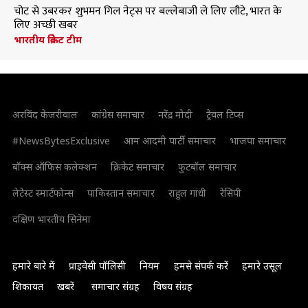
चोट से उबरकर शुभमन गिल नेट्स पर बल्लेबाजी ले लिए लौटे, भारत के
लिए अच्छी खबर
भारतीय क्रिकेट टीम
अरविंद केजरीवाल
कांग्रेस समाचार
नरेंद्र मोदी
ट्रैवल टिप्स
#NewsBytesExclusive
आम आदमी पार्टी समाचार
भाजपा समाचार
बॉक्स ऑफिस कलेक्शन
क्रिकेट समाचार
फुटबॉल समाचार
लेटेस्ट स्मार्टफोन्स
पाकिस्तान समाचार
राहुल गांधी
रेसिपी
दक्षिण भारतीय सिनेमा
हमारे बारे में
प्राइवेसी पॉलिसी
नियम
हमसे संपर्क करें
हमारे उसूल
शिकायत
खबरें
समाचार संग्रह
विषय संग्रह