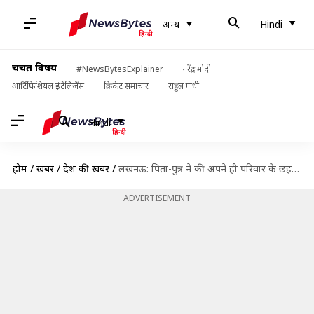
अन्य
Hindi
चर्चित विषय
#NewsBytesExplainer
नरेंद्र मोदी
आर्टिफिशियल इंटेलिजेंस
क्रिकेट समाचार
राहुल गांधी
Hindi
होम
/
खबरें
/
देश की खबरें
/
लखनऊ: पिता-पुत्र ने की अपने ही परिवार के छह लोगों की हत्या, थाने पहुंचकर किया समर्पण
ADVERTISEMENT