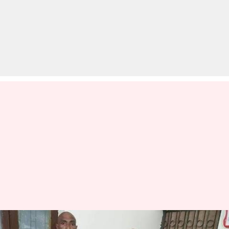
लखनऊ: पिता-पुत्र ने की अपने ही