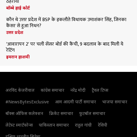
ठहराया
बॉम्बे हाई कोर्ट
कौन थे उत्तर प्रदेश में BSP के इकलौते विधायक उमाशंकर सिंह, जिनका
कैंसर से हुआ निधन?
उत्तर प्रदेश
'आवारापन 2' पर चली सेंसर बोर्ड की कैंची, 9 बदलाव के बाद मिली ये
रेटिंग
इमरान हाशमी
अरविंद केजरीवाल
कांग्रेस समाचार
नरेंद्र मोदी
ट्रैवल टिप्स
#NewsBytesExclusive
आम आदमी पार्टी समाचार
भाजपा समाचार
बॉक्स ऑफिस कलेक्शन
क्रिकेट समाचार
फुटबॉल समाचार
लेटेस्ट स्मार्टफोन्स
पाकिस्तान समाचार
राहुल गांधी
रेसिपी
दक्षिण भारतीय सिनेमा