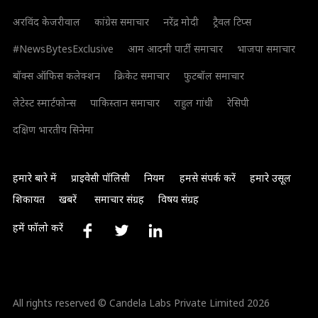
अरविंद केजरीवाल
कांग्रेस समाचार
नरेंद्र मोदी
ट्रैवल टिप्स
#NewsBytesExclusive
आम आदमी पार्टी समाचार
भाजपा समाचार
बॉक्स ऑफिस कलेक्शन
क्रिकेट समाचार
फुटबॉल समाचार
लेटेस्ट स्मार्टफोन्स
पाकिस्तान समाचार
राहुल गांधी
रेसिपी
दक्षिण भारतीय सिनेमा
हमारे बारे में
प्राइवेसी पॉलिसी
नियम
हमसे संपर्क करें
हमारे उसूल
शिकायत
खबरें
समाचार संग्रह
विषय संग्रह
हमें फॉलो करें
All rights reserved © Candela Labs Private Limited 2026