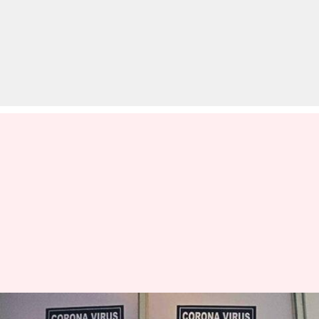
कटक: अस्पताल की लापरवाही,