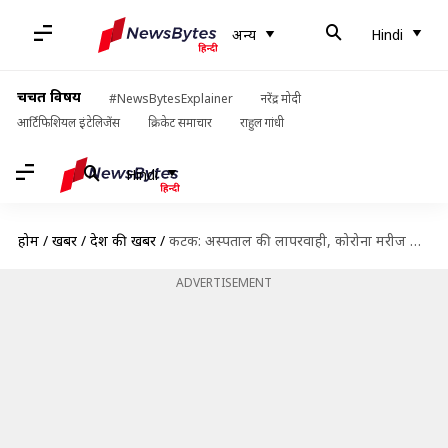
अन्य
Hindi
चर्चित विषय
#NewsBytesExplainer
नरेंद्र मोदी
आर्टिफिशियल इंटेलिजेंस
क्रिकेट समाचार
राहुल गांधी
Hindi
होम
/
खबरें
/
देश की खबरें
/
कटक: अस्पताल की लापरवाही, कोरोना मरीज की मौत के 18 दिन बाद मिली परिजनों को सूचना
ADVERTISEMENT