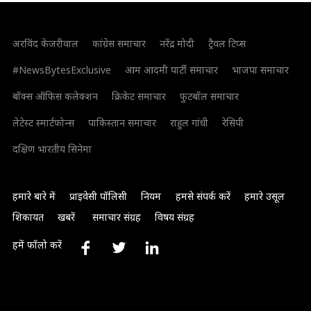
अरविंद केजरीवाल
कांग्रेस समाचार
नरेंद्र मोदी
ट्रैवल टिप्स
#NewsBytesExclusive
आम आदमी पार्टी समाचार
भाजपा समाचार
बॉक्स ऑफिस कलेक्शन
क्रिकेट समाचार
फुटबॉल समाचार
लेटेस्ट स्मार्टफोन्स
पाकिस्तान समाचार
राहुल गांधी
रेसिपी
दक्षिण भारतीय सिनेमा
हमारे बारे में
प्राइवेसी पॉलिसी
नियम
हमसे संपर्क करें
हमारे उसूल
शिकायत
खबरें
समाचार संग्रह
विषय संग्रह
हमें फॉलो करें