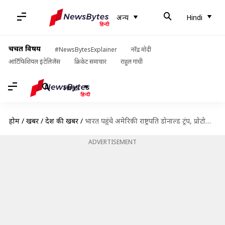
अन्य
Hindi
चर्चित विषय
#NewsBytesExplainer
नरेंद्र मोदी
आर्टिफिशियल इंटेलिजेंस
क्रिकेट समाचार
राहुल गांधी
Hindi
होम
/
खबरें
/
देश की खबरें
/
भारत पहुंचे अमेरिकी राष्ट्रपति डोनाल्ड ट्रंप, प्रोटोकॉल तोड़ प्रधानमंत्री मोदी ने किया स्वागत
ADVERTISEMENT