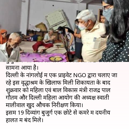
मारपीट, दयनीय हालत में मिले 19
लोग
लेखन
Aug 01, 2020
03:58 pm
भारत शर्मा
क्या है खबर?
दिल्ली में एक वृद्धाश्रम (ओल्ड एज होम) में रहने वाले
बुजुर्गों के साथ कथित मारपीट का सनसनीखेज मामला
सामना आया है।
दिल्ली के नांगलोई में एक प्राइवेट NGO द्वारा चलाए जा
रहे इस वृद्धाश्रम के खिलाफ मिली शिकायतों के बाद
शुक्रवार को महिला एवं बाल विकास मंत्री राजेंद्र पाल
गौतम और दिल्ली महिला आयोग की अध्यक्ष स्वाती
मालीवाल खुद औचक निरीक्षण किया।
इसमें 19 दिव्यांग बुजुर्ग एक छोटे से कमरे में दयनीय