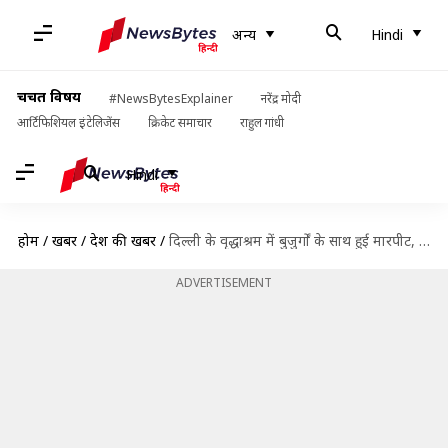
अन्य
Hindi
चर्चित विषय
#NewsBytesExplainer
नरेंद्र मोदी
आर्टिफिशियल इंटेलिजेंस
क्रिकेट समाचार
राहुल गांधी
Hindi
होम
/
खबरें
/
देश की खबरें
/
दिल्ली के वृद्धाश्रम में बुजुर्गों के साथ हुई मारपीट, दयनीय हालत में मिले 19 लोग
ADVERTISEMENT