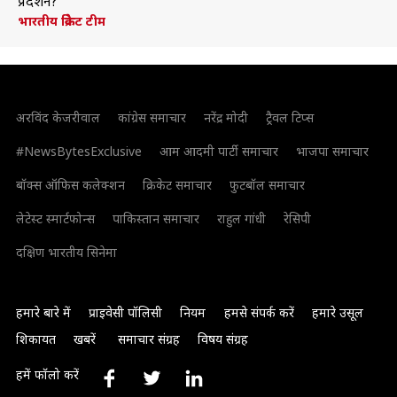
प्रदर्शन?
भारतीय क्रिकेट टीम
अरविंद केजरीवाल
कांग्रेस समाचार
नरेंद्र मोदी
ट्रैवल टिप्स
#NewsBytesExclusive
आम आदमी पार्टी समाचार
भाजपा समाचार
बॉक्स ऑफिस कलेक्शन
क्रिकेट समाचार
फुटबॉल समाचार
लेटेस्ट स्मार्टफोन्स
पाकिस्तान समाचार
राहुल गांधी
रेसिपी
दक्षिण भारतीय सिनेमा
हमारे बारे में
प्राइवेसी पॉलिसी
नियम
हमसे संपर्क करें
हमारे उसूल
शिकायत
खबरें
समाचार संग्रह
विषय संग्रह
हमें फॉलो करें