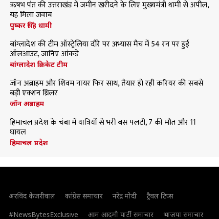
ऋषभ पंत की उत्तराखंड में जमीन खरीदने के लिए मुख्यमंत्री धामी से अपील,
यह मिला जवाब
पुष्कर सिंह धामी
बांग्लादेश की टीम ऑस्ट्रेलिया दौरे पर अभ्यास मैच में 54 रन पर हुई
ऑलआउट, जानिए आंकड़े
बांग्लादेश क्रिकेट टीम
जॉन अब्राहम और शिवम नायर फिर साथ, तैयार हो रही करियर की सबसे
बड़ी एक्शन थ्रिलर
जॉन अब्राहम
हिमाचल प्रदेश के चंबा में यात्रियों से भरी बस पलटी, 7 की मौत और 11
घायल
हिमाचल प्रदेश
अरविंद केजरीवाल
कांग्रेस समाचार
नरेंद्र मोदी
ट्रैवल टिप्स
#NewsBytesExclusive
आम आदमी पार्टी समाचार
भाजपा समाचार