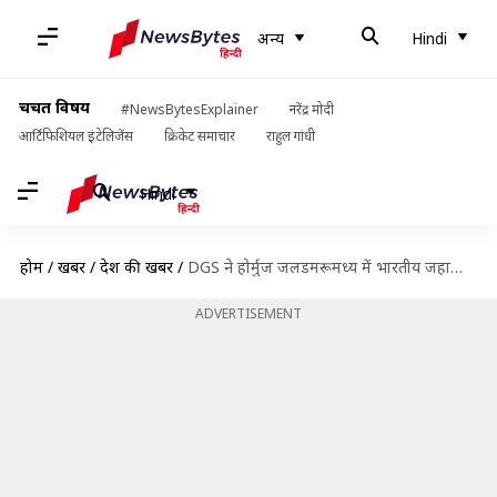
अन्य
Hindi
चर्चित विषय
#NewsBytesExplainer
नरेंद्र मोदी
आर्टिफिशियल इंटेलिजेंस
क्रिकेट समाचार
राहुल गांधी
Hindi
होम
/
खबरें
/
देश की खबरें
/
DGS ने होर्मुज जलडमरूमध्य में भारतीय जहाजों की आवाजाही पर लगी पाबंदी हटाई
ADVERTISEMENT