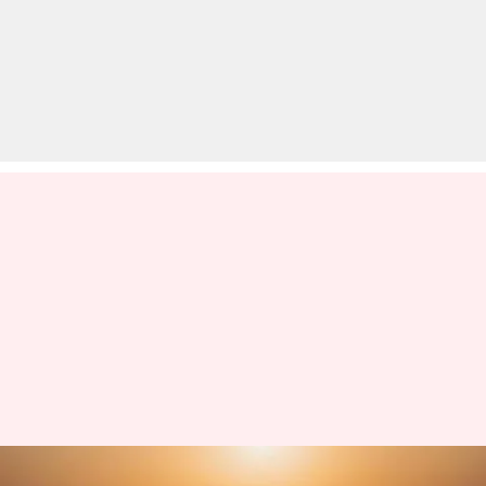
DGS ने होर्मुज जलडमरूमध्य में