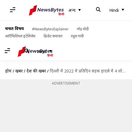
अन्य
Hindi
चर्चित विषय
#NewsBytesExplainer
नरेंद्र मोदी
आर्टिफिशियल इंटेलिजेंस
क्रिकेट समाचार
राहुल गांधी
Hindi
होम
/
खबरें
/
देश की खबरें
/
दिल्ली में 2022 में प्रतिदिन सड़क हादसे में 4 लोगों ने गंवाई जान, रिपोर्ट में खुलासा
ADVERTISEMENT