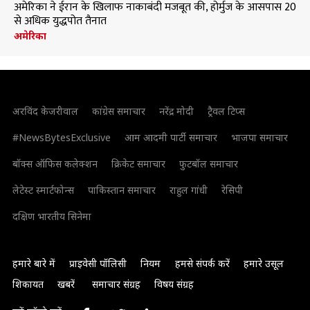
अमेरिका ने ईरान के खिलाफ नाकाबंदी मजबूत की, होर्मुज के आसपास 20
से अधिक युद्धपोत तैनात
अमेरिका
अरविंद केजरीवाल
कांग्रेस समाचार
नरेंद्र मोदी
ट्रैवल टिप्स
#NewsBytesExclusive
आम आदमी पार्टी समाचार
भाजपा समाचार
बॉक्स ऑफिस कलेक्शन
क्रिकेट समाचार
फुटबॉल समाचार
लेटेस्ट स्मार्टफोन्स
पाकिस्तान समाचार
राहुल गांधी
रेसिपी
दक्षिण भारतीय सिनेमा
हमारे बारे में
प्राइवेसी पॉलिसी
नियम
हमसे संपर्क करें
हमारे उसूल
शिकायत
खबरें
समाचार संग्रह
विषय संग्रह