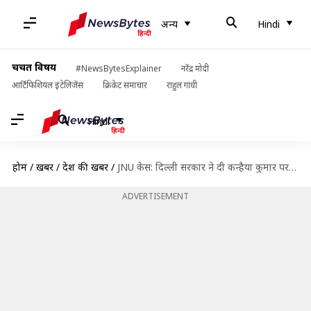
अन्य
Hindi
चर्चित विषय
#NewsBytesExplainer
नरेंद्र मोदी
आर्टिफिशियल इंटेलिजेंस
क्रिकेट समाचार
राहुल गांधी
Hindi
होम
/
खबरें
/
देश की खबरें
/
JNU केस: दिल्ली सरकार ने दी कन्हैया कुमार पर देशद्रोह का मुकदमा चलाने की इजाजत
ADVERTISEMENT