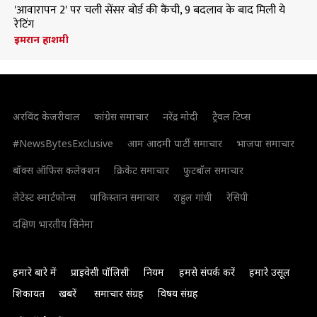
'आवारापन 2' पर चली सेंसर बोर्ड की कैंची, 9 बदलाव के बाद मिली ये
रेटिंग
इमरान हाशमी
अरविंद केजरीवाल
कांग्रेस समाचार
नरेंद्र मोदी
ट्रैवल टिप्स
#NewsBytesExclusive
आम आदमी पार्टी समाचार
भाजपा समाचार
बॉक्स ऑफिस कलेक्शन
क्रिकेट समाचार
फुटबॉल समाचार
लेटेस्ट स्मार्टफोन्स
पाकिस्तान समाचार
राहुल गांधी
रेसिपी
दक्षिण भारतीय सिनेमा
हमारे बारे में
प्राइवेसी पॉलिसी
नियम
हमसे संपर्क करें
हमारे उसूल
शिकायत
खबरें
समाचार संग्रह
विषय संग्रह