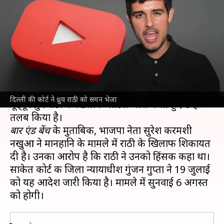
शिकायत पर यूट्यूबर ध्रुव राठी को
तलब किया
लेखन
Jul 24, 2024
12:19 pm
गजेंद्र
क्या है खबर?
दिल्ली
की कोर्ट ने एक भाजपा नेता की शिकायत पर मशहूर
दिल्ली की कोर्ट ने ध्रुव राठी को समन भेजा
यूट्बूर ध्रुव राठी के खिलाफ नोटिस जारी करते हुए उन्हें
बार एंड बेंच
के मुताबिक, भाजपा नेता सुरेश करमशी
नखुआ ने मानहानि के मामले में राठी के खिलाफ शिकायत
दी है। उनका आरोप है कि राठी ने उनको हिंसक कहा था।
साकेत कोर्ट की जिला न्यायाधीश गुंजन गुप्ता ने 19 जुलाई
को यह आदेश जारी किया है। मामले में सुनवाई 6 अगस्त