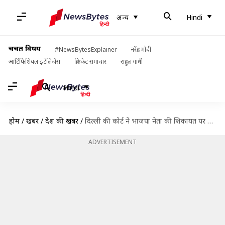
अन्य
Hindi
चर्चित विषय
#NewsBytesExplainer
नरेंद्र मोदी
आर्टिफिशियल इंटेलिजेंस
क्रिकेट समाचार
राहुल गांधी
Hindi
होम
/
खबरें
/
देश की खबरें
/
दिल्ली की कोर्ट ने भाजपा नेता की शिकायत पर यूट्यूबर ध्रुव राठी को तलब किया
ADVERTISEMENT