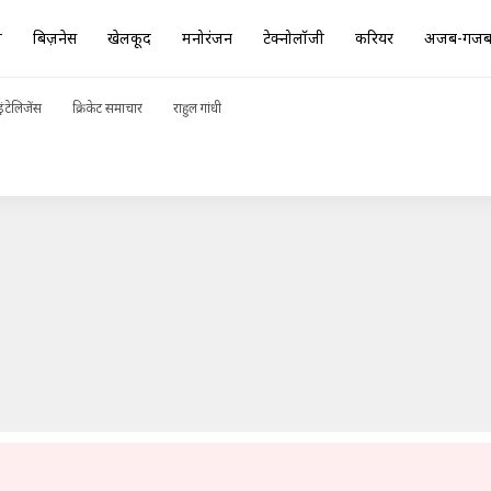
ा
बिज़नेस
खेलकूद
मनोरंजन
टेक्नोलॉजी
करियर
अजब-गज
े किया कोरोना संक्रमित महिला के साथ रेप, गिरफ्तार
ADVERTISEMENT
ंटेलिजेंस
क्रिकेट समाचार
राहुल गांधी