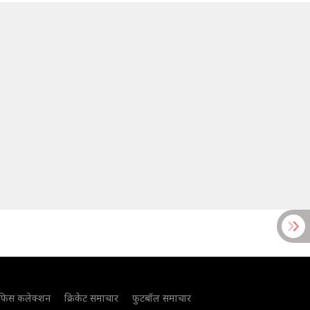
फिस कलेक्शन
क्रिकेट समाचार
फुटबॉल समाचार