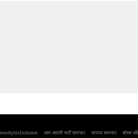
ewsBytesExclusive
आम आदमी पार्टी समाचार
भाजपा समाचार
बॉक्स ऑ