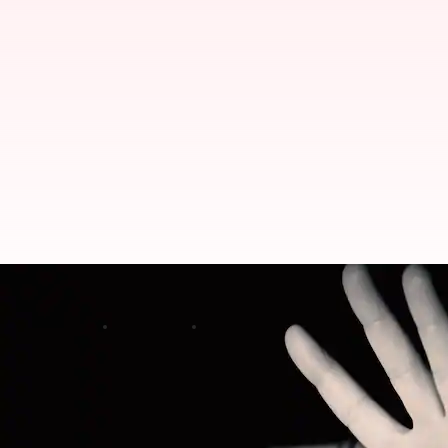
केरल: अस्पताल के रास्ते में एंबुलेंस ड
लेखन
Sep 06, 2020
12:34 pm
प्रमोद कुमार
क्या है खबर?
केरल के पथनमथिट्टा जिले में कोरोना संक्रमित महिला से रे