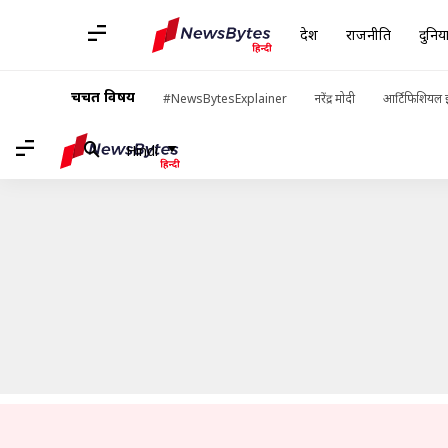
देश
राजनीति
दुनिय
होम
/
खबरें
/
देश की खबरें
/
केरल: अस्पताल के रास्ते में एंबुलेंस ड्राइवर न
चर्चित विषय
#NewsBytesExplainer
नरेंद्र मोदी
आर्टिफिशियल इ
Hindi