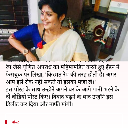
बयान, कहा- रेप की तरह है किस्मत,
इसका मजा लें
लेखन
Oct 22, 2019
04:15 pm
प्रमोद कुमार
क्या है खबर?
केरल से कांग्रेस सांसद हिबी ईडन की पत्नी और पत्रकार
एन्ना लिंडा ईडन रेप को लेकर घटिया बयान दिया है।
रेप जैसे घृणित अपराध का महिमामंडित करते हुए ईडन ने
फेसबुक पर लिखा, 'किस्मत रेप की तरह होती है। अगर
आप इसे रोक नहीं सकते तो इसका मजा लें।'
इस पोस्ट के साथ उन्होंने अपने घर के आगे पानी भरने के
दो वीडियो पोस्ट किए। विवाद बढ़ने के बाद उन्होंने इसे
पोस्ट