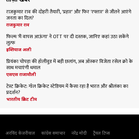
राजकुमार राव की दोहरी तैयारी, 'प्रहार' और फिर 'रफ्तार' से जीतने आएंगे
जनता का दिल?
राजकुमार राव
फिल्म 'मैं वापस आऊंगा' ने OTT पर दी दस्तक, जानिए कहां उठा सकेंगे
लुत्फ
इम्तियाज अली
प्रियंका चोपड़ा की हॉलीवुड में बड़ी छलांग, अब ऑस्कर विजेता रसेल क्रो के
साथ मचाएंगी धमाल
एसएस राजामौली
टेस्ट क्रिकेट: गॉल क्रिकेट स्टेडियम में कैसा रहा है भारत और श्रीलंका का
प्रदर्शन?
भारतीय क्रिकेट टीम
अरविंद केजरीवाल
कांग्रेस समाचार
नरेंद्र मोदी
ट्रैवल टिप्स