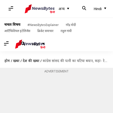
अन्य
Hindi
चर्चित विषय
#NewsBytesExplainer
नरेंद्र मोदी
आर्टिफिशियल इंटेलिजेंस
क्रिकेट समाचार
राहुल गांधी
Hindi
होम
/
खबरें
/
देश की खबरें
/
कांग्रेस सांसद की पत्नी का घटिया बयान, कहा- रेप की तरह है किस्मत, इसका मजा लें
ADVERTISEMENT