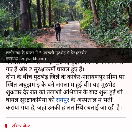
मुठभेड़ में 5 नक्सली मारे गए, 2
सुरक्षाकर्मी घायल
लेखन
Nov 16, 2024
02:36 pm
गजेंद्र
क्या है खबर?
छत्तीसगढ़ के बस्तर में 5 नक्सली मुठभेड़ में ढेर (तस्वीर:
छत्तीसगढ़
के बस्तर में शनिवार सुबह सुरक्षा बलों और
एक्स/@ceojharkhand)
नक्सलियों के बीच बड़ी मुठभेड़ हुई, जिसमें 5 नक्सली मारे
गए हैं और 2 सुरक्षाकर्मी घायल हुए हैं।
दोनों के बीच मुठभेड़ जिले के कांकेर-नारायणपुर सीमा पर
स्थित अबूझमाड़ के घने जंगलों में हुई थी। यह मुठभेड़
शुक्रवार देर रात को तलाशी अभियान के बाद शुरू हुई थी।
घायल सुरक्षाकर्मियों को
रायपुर
के अस्पताल में भर्ती
ट्विटर पोस्ट