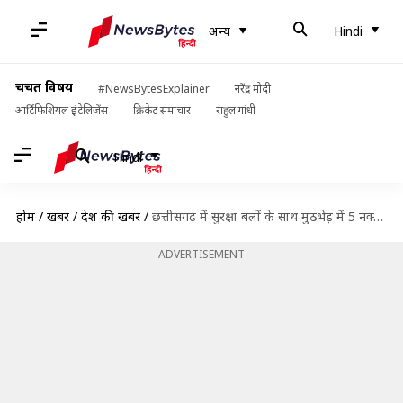
अन्य
Hindi
चर्चित विषय
#NewsBytesExplainer
नरेंद्र मोदी
आर्टिफिशियल इंटेलिजेंस
क्रिकेट समाचार
राहुल गांधी
Hindi
होम
/
खबरें
/
देश की खबरें
/
छत्तीसगढ़ में सुरक्षा बलों के साथ मुठभेड़ में 5 नक्सली मारे गए, 2 सुरक्षाकर्मी घायल
ADVERTISEMENT