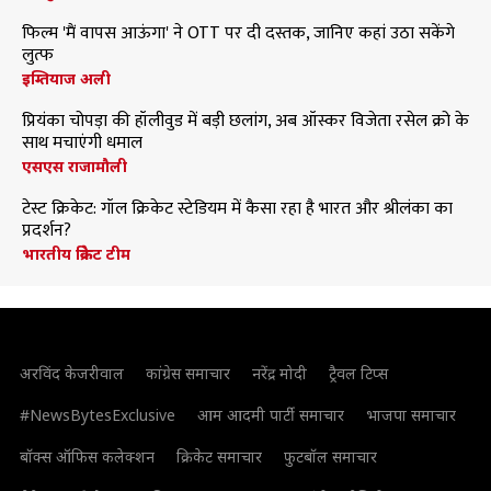
फिल्म 'मैं वापस आऊंगा' ने OTT पर दी दस्तक, जानिए कहां उठा सकेंगे
लुत्फ
इम्तियाज अली
प्रियंका चोपड़ा की हॉलीवुड में बड़ी छलांग, अब ऑस्कर विजेता रसेल क्रो के
साथ मचाएंगी धमाल
एसएस राजामौली
टेस्ट क्रिकेट: गॉल क्रिकेट स्टेडियम में कैसा रहा है भारत और श्रीलंका का
प्रदर्शन?
भारतीय क्रिकेट टीम
अरविंद केजरीवाल
कांग्रेस समाचार
नरेंद्र मोदी
ट्रैवल टिप्स
#NewsBytesExclusive
आम आदमी पार्टी समाचार
भाजपा समाचार
बॉक्स ऑफिस कलेक्शन
क्रिकेट समाचार
फुटबॉल समाचार