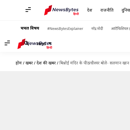
देश
राजनीति
दुनिय
चर्चित विषय
#NewsBytesExplainer
नरेंद्र मोदी
आर्टिफिशियल इ
Hindi
होम
/
खबरें
/
देश की खबरें
/
बिश्नोई मंदिर के पीठाधीश्वर बोले- सलमान खान 