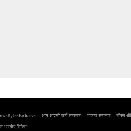
ewsBytesExclusive
आम आदमी पार्टी समाचार
भाजपा समाचार
बॉक्स ऑ
िण भारतीय सिनेमा