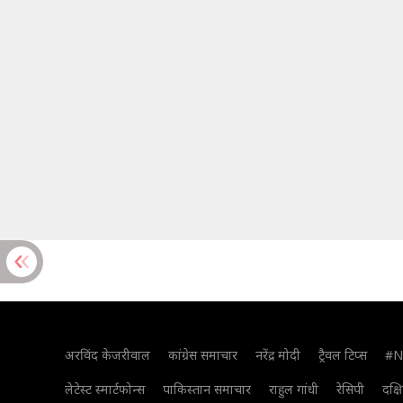
अरविंद केजरीवाल
कांग्रेस समाचार
नरेंद्र मोदी
ट्रैवल टिप्स
#N
लेटेस्ट स्मार्टफोन्स
पाकिस्तान समाचार
राहुल गांधी
रेसिपी
दक्ष