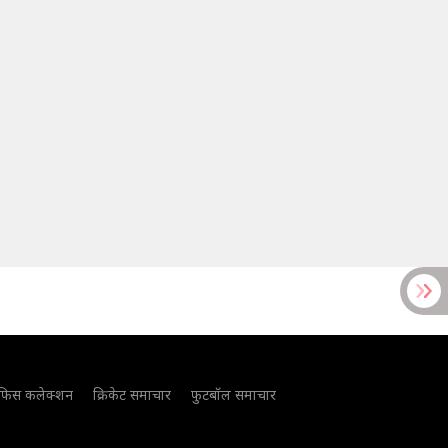
फिस कलेक्शन
क्रिकेट समाचार
फुटबॉल समाचार