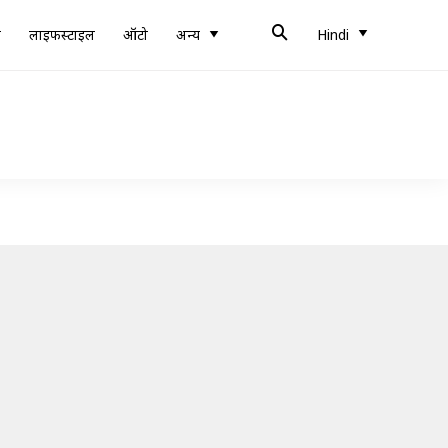
ब
लाइफस्टाइल
ऑटो
अन्य
Hindi