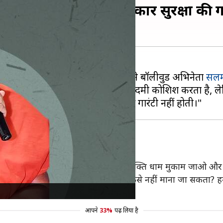
मान खान की 2 करोड़ की कार सुरक्षा की गा
ंदिर) के पीठाधीश्वेर रामानंदजी महाराज ने बॉलीवुड अभिनेता
सलम
ी धमकी पर कहा, "जान बचाने के लिए हर आदमी कोशिश करता है, ल
उससे माफ़ी मांगो, वह तो कह रहा है कि मुक्ति धाम मुकाम जाओ और 
ा और उसके बेटे को सज़ा हुई। उसे अपराधी कैसे नहीं माना जा सकता? 
आपने
33%
पढ़ लिया है