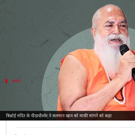
बिश्नोई मंदिर के पीठाधीश्वर बोले- सल
लेखन
Oct 22, 2024
04:59 pm
गजेंद्र
क्या है खबर?
राजस्थान
के बीकानेर में स्थित मुक्ति धाम मुकाम (बिश्नोई म
उन्होंने लॉरेंस बिश्नोई द्वारा सलमान को जान से मारने क
बयान
आगे क्या बोले रामानंदजी
रामानंदजी महाराज ने आगे कहा, "लॉरेंस ने कभी नहीं कहा कि 
है। उसके बेटे ने लोगों को कुचला, उसके बेटे ने हिरण को मार
बिश्नोई मंदिर के पीठाधीश्वेर ने सलमान खान को माफी मांगने को कहा
था। यह नई बात नहीं।"