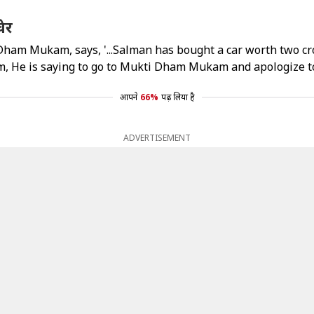
वेर
 Mukam, says, '...Salman has bought a car worth two crores
im, He is saying to go to Mukti Dham Mukam and apologize 
आपने
66%
पढ़ लिया है
ADVERTISEMENT