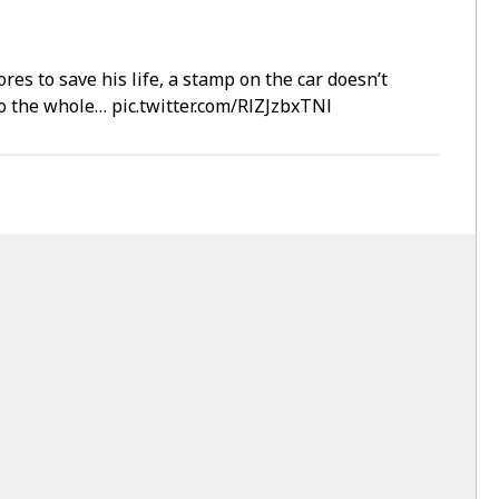
 to save his life, a stamp on the car doesn’t
to the whole…
pic.twitter.com/RlZJzbxTNl