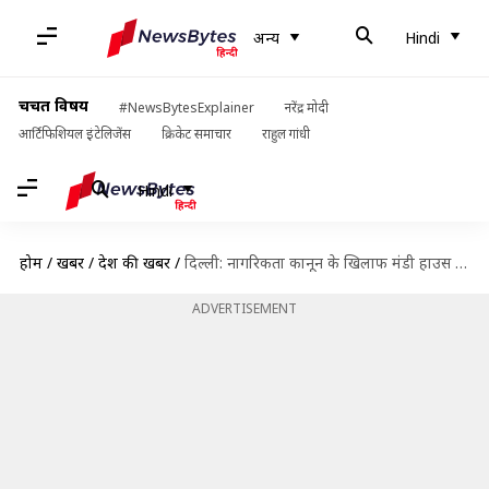
अन्य
Hindi
चर्चित विषय
#NewsBytesExplainer
नरेंद्र मोदी
आर्टिफिशियल इंटेलिजेंस
क्रिकेट समाचार
राहुल गांधी
Hindi
होम
/
खबरें
/
देश की खबरें
/
दिल्ली: नागरिकता कानून के खिलाफ मंडी हाउस से जंतर मंतर तक रैली, लगाई गई धारा 144
ADVERTISEMENT