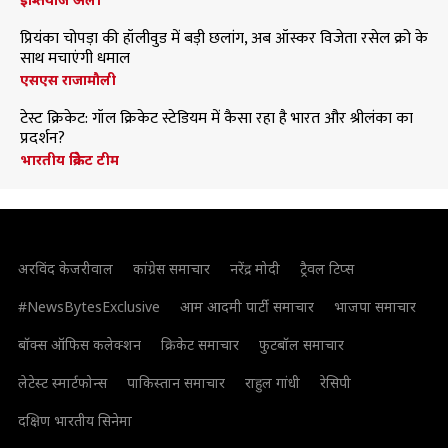
प्रियंका चोपड़ा की हॉलीवुड में बड़ी छलांग, अब ऑस्कर विजेता रसेल क्रो के
साथ मचाएंगी धमाल
एसएस राजामौली
टेस्ट क्रिकेट: गॉल क्रिकेट स्टेडियम में कैसा रहा है भारत और श्रीलंका का
प्रदर्शन?
भारतीय क्रिकेट टीम
अरविंद केजरीवाल
कांग्रेस समाचार
नरेंद्र मोदी
ट्रैवल टिप्स
#NewsBytesExclusive
आम आदमी पार्टी समाचार
भाजपा समाचार
बॉक्स ऑफिस कलेक्शन
क्रिकेट समाचार
फुटबॉल समाचार
लेटेस्ट स्मार्टफोन्स
पाकिस्तान समाचार
राहुल गांधी
रेसिपी
दक्षिण भारतीय सिनेमा