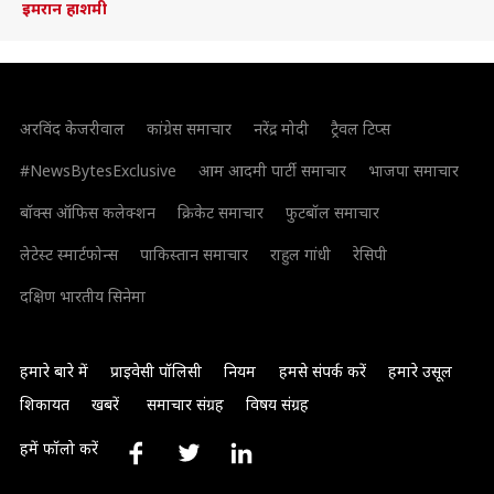
इमरान हाशमी
अरविंद केजरीवाल
कांग्रेस समाचार
नरेंद्र मोदी
ट्रैवल टिप्स
#NewsBytesExclusive
आम आदमी पार्टी समाचार
भाजपा समाचार
बॉक्स ऑफिस कलेक्शन
क्रिकेट समाचार
फुटबॉल समाचार
लेटेस्ट स्मार्टफोन्स
पाकिस्तान समाचार
राहुल गांधी
रेसिपी
दक्षिण भारतीय सिनेमा
हमारे बारे में
प्राइवेसी पॉलिसी
नियम
हमसे संपर्क करें
हमारे उसूल
शिकायत
खबरें
समाचार संग्रह
विषय संग्रह
हमें फॉलो करें