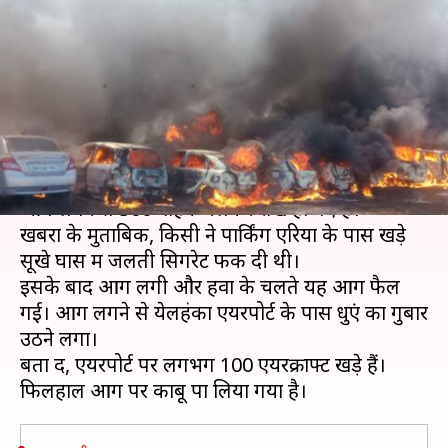
एरिया में लगी भीषण आग, 300
वाहन जलकर राख
लेखन
Feb 23, 2019
02:58 pm
प्रमोद कुमार
क्या है खबर?
बेंगलुरू में चल रहे एयरो इंडिया शो के पार्किंग एरिया में
आग लगने से 300 वाहन जलकर राख हो गए हैं।
खबरों के मुताबिक, किसी ने पार्किंग एरिया के पास खड़े
सूखे घास में जलती सिगरेट फेंक दी थी।
इसके बाद आग लगी और हवा के चलते यह आग फैल
गई। आग लगने से येलहंका एयरपोर्ट के पास धुएं का गुबार
उठने लगा।
बता दें, एयरपोर्ट पर लगभग 100 एयरक्राफ्ट खड़े हैं।