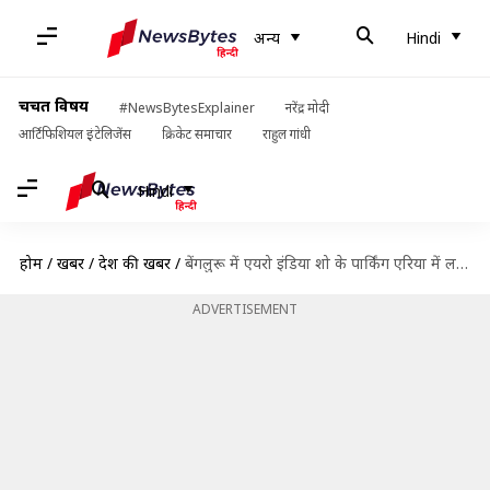
अन्य
Hindi
चर्चित विषय
#NewsBytesExplainer
नरेंद्र मोदी
आर्टिफिशियल इंटेलिजेंस
क्रिकेट समाचार
राहुल गांधी
Hindi
होम
/
खबरें
/
देश की खबरें
/
बेंगलुरू में एयरो इंडिया शो के पार्किंग एरिया में लगी भीषण आग, 300 वाहन जलकर राख
ADVERTISEMENT