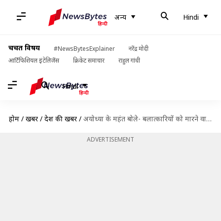
अन्य
Hindi
चर्चित विषय
#NewsBytesExplainer
नरेंद्र मोदी
आर्टिफिशियल इंटेलिजेंस
क्रिकेट समाचार
राहुल गांधी
Hindi
होम
/
खबरें
/
देश की खबरें
/
अयोध्या के महंत बोले- बलात्कारियों को मारने वालों को दूंगा एक लाख रुपये का ईनाम
ADVERTISEMENT