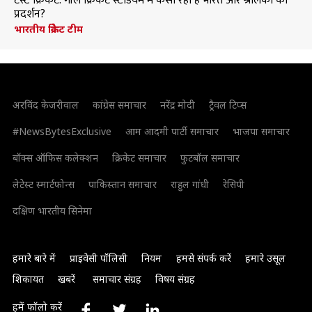
टेस्ट क्रिकेट: गॉल क्रिकेट स्टेडियम में कैसा रहा है भारत और श्रीलंका का
प्रदर्शन?
भारतीय क्रिकेट टीम
अरविंद केजरीवाल
कांग्रेस समाचार
नरेंद्र मोदी
ट्रैवल टिप्स
#NewsBytesExclusive
आम आदमी पार्टी समाचार
भाजपा समाचार
बॉक्स ऑफिस कलेक्शन
क्रिकेट समाचार
फुटबॉल समाचार
लेटेस्ट स्मार्टफोन्स
पाकिस्तान समाचार
राहुल गांधी
रेसिपी
दक्षिण भारतीय सिनेमा
हमारे बारे में
प्राइवेसी पॉलिसी
नियम
हमसे संपर्क करें
हमारे उसूल
शिकायत
खबरें
समाचार संग्रह
विषय संग्रह
हमें फॉलो करें