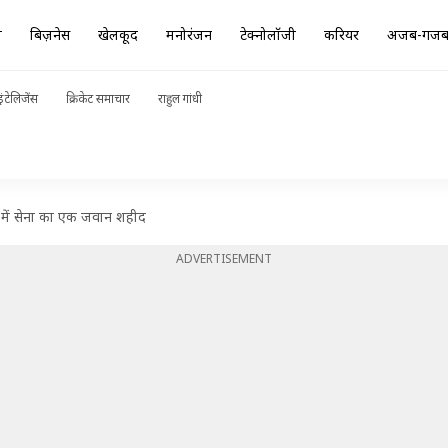
ा
बिज़नेस
खेलकूद
मनोरंजन
टेक्नोलॉजी
करियर
अजब-गज
ंटेलिजेंस
क्रिकेट समाचार
राहुल गांधी
न में सेना का एक जवान शहीद
ADVERTISEMENT