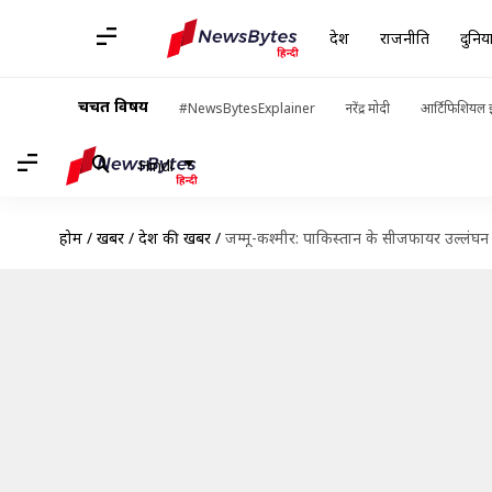
देश
राजनीति
दुनिय
चर्चित विषय
#NewsBytesExplainer
नरेंद्र मोदी
आर्टिफिशियल इ
Hindi
होम
/
खबरें
/
देश की खबरें
/
जम्मू-कश्मीर: पाकिस्तान के सीजफायर उल्लंघ