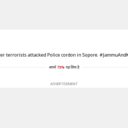
r terrorists attacked Police cordon in Sopore.
#JammuAndK
आपने
75%
पढ़ लिया है
ADVERTISEMENT