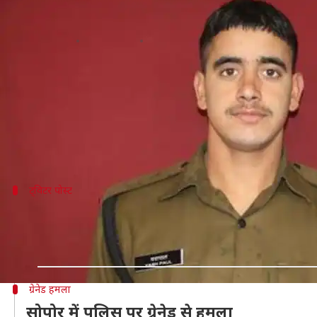
जम्मू-कश्मीर: पाकिस्तान के सीजफायर
लेखन
Mar 21, 2019
02:13 pm
मुकुल तोमर
क्या है खबर?
यहां एक तरफ पूरा देश होली के रंगों में डूबा हुआ है, वही
न्यूज एजेंसी PTI के अनुसार, पाकिस्तान ने जम्मू-कश्मीर 
ट्विटर पोस्ट
मात्र 24 वर्ष के थे शहीद यश पॉल
JK: Army rifleman 24 year old Yash Paul lost his life in
— ANI (@ANI)
March 21, 2019
ग्रेनेड हमला
सोपोर में पुलिस पर ग्रेनेड से हमला