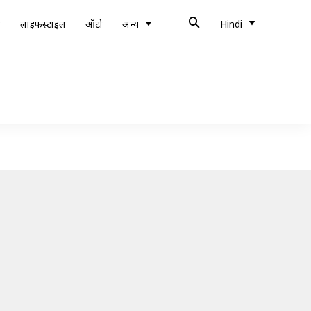
ब
लाइफस्टाइल
ऑटो
अन्य
Hindi