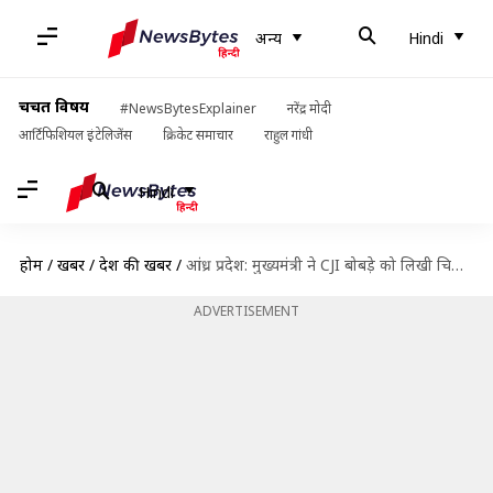
अन्य
Hindi
चर्चित विषय
#NewsBytesExplainer
नरेंद्र मोदी
आर्टिफिशियल इंटेलिजेंस
क्रिकेट समाचार
राहुल गांधी
Hindi
होम
/
खबरें
/
देश की खबरें
/
आंध्र प्रदेश: मुख्यमंत्री ने CJI बोबड़े को लिखी चिट्ठी, जस्टिस रमन्ना पर लगाए गंभीर आरोप
ADVERTISEMENT