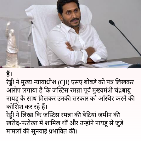
लिखी चिट्ठी, जस्टिस रमन्ना पर लगाए
गंभीर आरोप
लेखन
Oct 11, 2020
12:24 pm
प्रमोद कुमार
क्या है खबर?
आंध्र प्रदेश के मुख्यमंत्री वाईएस जगनमोहन रेड्डी ने सुप्रीम
कोर्ट में नंबर 2 जज एनवी रमन्ना पर गंभीर आरोप लगाए
हैं।
रेड्डी ने मुख्य न्यायाधीश (CJI) एसए बोबड़े को पत्र लिखकर
आरोप लगाया है कि जस्टिस रमन्ना पूर्व मुख्यमंत्री चंद्रबाबू
नायडू के साथ मिलकर उनकी सरकार को अस्थिर करने की
कोशिश कर रहे हैं।
रेड्डी ने लिखा कि जस्टिस रमन्ना की बेटियां जमीन की
खरीद-फरोख्त में शामिल थीं और उन्होंने नायडू से जुड़े