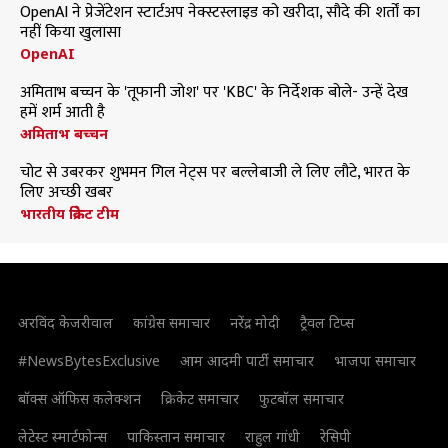
OpenAI ने प्रेजेंटेशन स्टार्टअप नेक्स्टस्लाइड को खरीदा, सौदे की शर्तों का
नहीं किया खुलासा
OpenAI
अमिताभ बच्चन के 'तूफानी जोश' पर 'KBC' के निर्देशक बोले- उन्हें देख
हमें शर्म आती है
अमिताभ बच्चन
चोट से उबरकर शुभमन गिल नेट्स पर बल्लेबाजी ले लिए लौटे, भारत के
लिए अच्छी खबर
भारतीय क्रिकेट टीम
अरविंद केजरीवाल
कांग्रेस समाचार
नरेंद्र मोदी
ट्रैवल टिप्स
#NewsBytesExclusive
आम आदमी पार्टी समाचार
भाजपा समाचार
बॉक्स ऑफिस कलेक्शन
क्रिकेट समाचार
फुटबॉल समाचार
लेटेस्ट स्मार्टफोन्स
पाकिस्तान समाचार
राहुल गांधी
रेसिपी