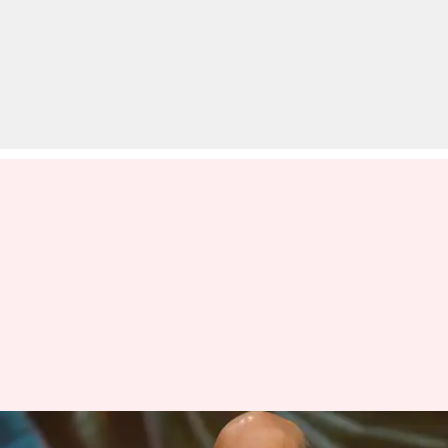
गृृह मंत्री अमित शाह में कोरोना वायरस