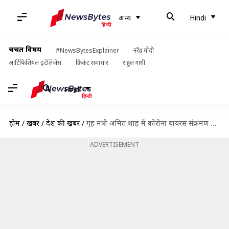
अन्य
Hindi
चर्चित विषय
#NewsBytesExplainer
नरेंद्र मोदी
आर्टिफिशियल इंटेलिजेंस
क्रिकेट समाचार
राहुल गांधी
Hindi
होम
/
खबरें
/
देश की खबरें
/
गृृह मंत्री अमित शाह में कोरोना वायरस संक्रमण की पुष्टि, अस्पताल में भर्ती
ADVERTISEMENT