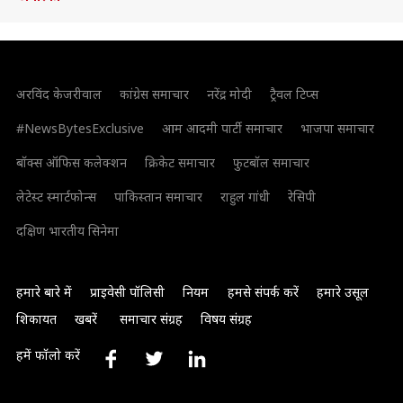
अरविंद केजरीवाल
कांग्रेस समाचार
नरेंद्र मोदी
ट्रैवल टिप्स
#NewsBytesExclusive
आम आदमी पार्टी समाचार
भाजपा समाचार
बॉक्स ऑफिस कलेक्शन
क्रिकेट समाचार
फुटबॉल समाचार
लेटेस्ट स्मार्टफोन्स
पाकिस्तान समाचार
राहुल गांधी
रेसिपी
दक्षिण भारतीय सिनेमा
हमारे बारे में
प्राइवेसी पॉलिसी
नियम
हमसे संपर्क करें
हमारे उसूल
शिकायत
खबरें
समाचार संग्रह
विषय संग्रह
हमें फॉलो करें