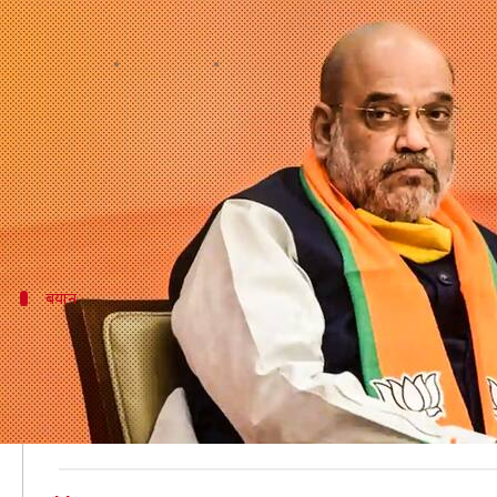
थकान और बदन दर्द की शिकायत के बाद A
लेखन
Aug 18, 2020
11:06 am
प्रमोद कुमार
क्या है खबर?
गृह मंत्री अमित शाह को बीती रात लगभग दो बजे थकान और बद
उन्हें AIIMS के प्राइवेट वार्ड में भर्ती किया गया है। AII
बयान
अस्पताल से अपना काम कर रहे शाह- AIIMS
AIIMS की तरफ से जारी बयान में बताया गया है कि बीते 3-4 
बाद आने वाले लक्षणों के कारण उन्हें अस्पताल में भर्ती कराया
गौरतलब है कि कोरोना से ठीक होने के कई हफ्तों बाद तक उस