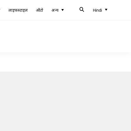
ब
लाइफस्टाइल
ऑटो
अन्य
Hindi