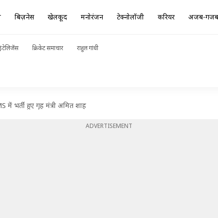
ा
बिज़नेस
खेलकूद
मनोरंजन
टेक्नोलॉजी
करियर
अजब-गज
ंटेलिजेंस
क्रिकेट समाचार
राहुल गांधी
ं भर्ती हुए गृह मंत्री अमित शाह
ADVERTISEMENT