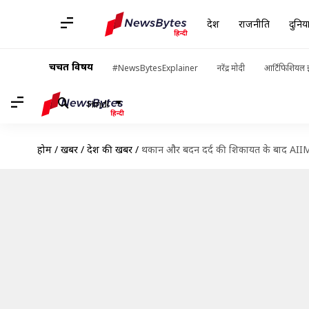
देश
राजनीति
दुनिय
चर्चित विषय
#NewsBytesExplainer
नरेंद्र मोदी
आर्टिफिशियल इ
Hindi
होम
/
खबरें
/
देश की खबरें
/
थकान और बदन दर्द की शिकायत के बाद AIIMS मे