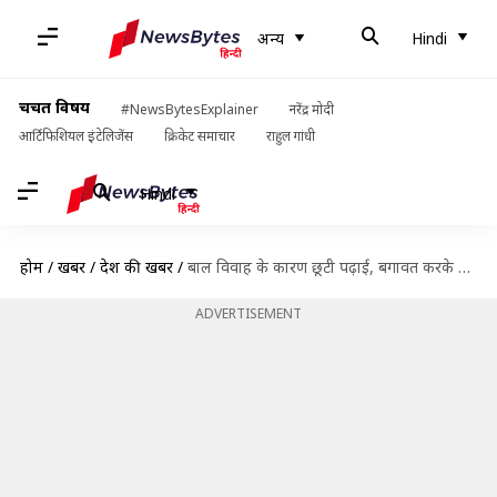
अन्य
Hindi
चर्चित विषय
#NewsBytesExplainer
नरेंद्र मोदी
आर्टिफिशियल इंटेलिजेंस
क्रिकेट समाचार
राहुल गांधी
Hindi
होम
/
खबरें
/
देश की खबरें
/
बाल विवाह के कारण छूटी पढ़ाई, बगावत करके कर रही ग्रेजुएशन और सिक्योरिटी गार्ड का काम
ADVERTISEMENT