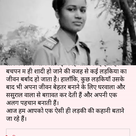
बगावत करके कर रही ग्रेजुएशन और
सिक्योरिटी गार्ड का काम
लेखन
Oct 30, 2019
03:13 pm
प्रदीप मौर्य
क्या है खबर?
आज भले ही बाल विवाह को अपराध माना जाता है,
लेकिन देश में आज भी कई जगह बाल विवाह होते हैं।
बचपन में ही शादी हो जाने की वजह से कई लड़कियों का
जीवन बर्बाद हो जाता है। हालाँकि, कुछ लड़कियाँ उसके
बाद भी अपना जीवन बेहतर बनाने के लिए घरवालों और
ससुराल वालों से बग़ावत कर देती हैं और अपनी एक
अलग पहचान बनाती हैं।
आज हम आपको एक ऐसी ही लड़की की कहानी बताने