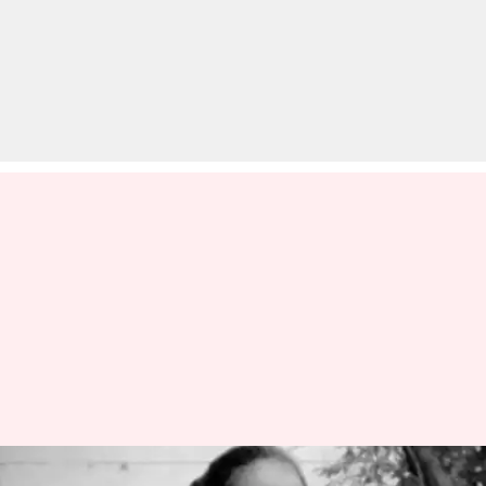
बाल विवाह के कारण छूटी पढ़ाई,