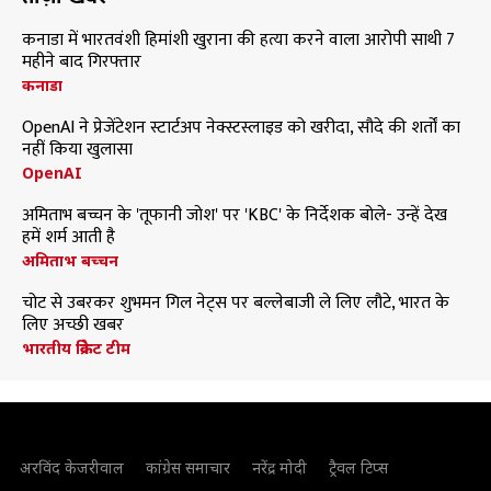
कनाडा में भारतवंशी हिमांशी खुराना की हत्या करने वाला आरोपी साथी 7
महीने बाद गिरफ्तार
कनाडा
OpenAI ने प्रेजेंटेशन स्टार्टअप नेक्स्टस्लाइड को खरीदा, सौदे की शर्तों का
नहीं किया खुलासा
OpenAI
अमिताभ बच्चन के 'तूफानी जोश' पर 'KBC' के निर्देशक बोले- उन्हें देख
हमें शर्म आती है
अमिताभ बच्चन
चोट से उबरकर शुभमन गिल नेट्स पर बल्लेबाजी ले लिए लौटे, भारत के
लिए अच्छी खबर
भारतीय क्रिकेट टीम
अरविंद केजरीवाल
कांग्रेस समाचार
नरेंद्र मोदी
ट्रैवल टिप्स