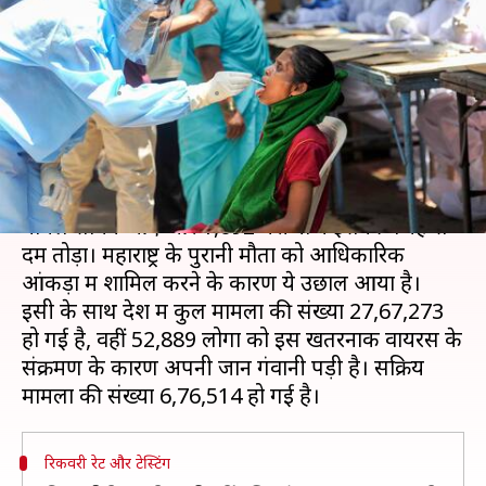
देश में फिर 60,000 से अधिक नए
मामले
लेखन
Aug 19, 2020
10:56 am
मुकुल तोमर
क्या है खबर?
भारत में पिछले 24 घंटे में कोरोना वायरस के 64,531 नए
मामले सामने आए और 1,092 मरीजों ने इसकी वजह से
दम तोड़ा। महाराष्ट्र के पुरानी मौतों को आधिकारिक
आंकड़ों में शामिल करने के कारण ये उछाल आया है।
इसी के साथ देश में कुल मामलों की संख्या 27,67,273
हो गई है, वहीं 52,889 लोगों को इस खतरनाक वायरस के
संक्रमण के कारण अपनी जान गंवानी पड़ी है। सक्रिय
रिकवरी रेट और टेस्टिंग