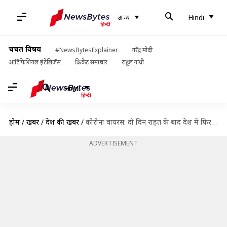
अन्य
Hindi
चर्चित विषय
#NewsBytesExplainer
नरेंद्र मोदी
आर्टिफिशियल इंटेलिजेंस
क्रिकेट समाचार
राहुल गांधी
Hindi
होम
/
खबरें
/
देश की खबरें
/
कोरोना वायरस: दो दिन राहत के बाद देश में फिर 60,000 से अधिक नए मामले
ADVERTISEMENT