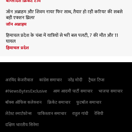
बांग्लादेश क्रिकेट टीम
जॉन अब्राहम और शिवम नायर फिर साथ, तैयार हो रही करियर की सबसे
बड़ी एक्शन थ्रिलर
जॉन अब्राहम
हिमाचल प्रदेश के चंबा में यात्रियों से भरी बस पलटी, 7 की मौत और 11
घायल
हिमाचल प्रदेश
अरविंद केजरीवाल
कांग्रेस समाचार
नरेंद्र मोदी
ट्रैवल टिप्स
#NewsBytesExclusive
आम आदमी पार्टी समाचार
भाजपा समाचार
बॉक्स ऑफिस कलेक्शन
क्रिकेट समाचार
फुटबॉल समाचार
लेटेस्ट स्मार्टफोन्स
पाकिस्तान समाचार
राहुल गांधी
रेसिपी
दक्षिण भारतीय सिनेमा