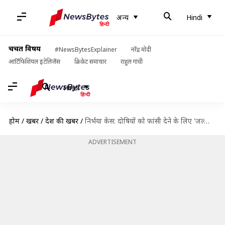
अन्य
Hindi
चर्चित विषय
#NewsBytesExplainer
नरेंद्र मोदी
आर्टिफिशियल इंटेलिजेंस
क्रिकेट समाचार
राहुल गांधी
Hindi
होम
/
खबरें
/
देश की खबरें
/
निर्भया केस: दोषियों को फांसी देने के लिए 'जल्लाद' बनने को तैयार देश-विदेश के 15 लोग
ADVERTISEMENT