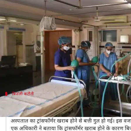
वडोदरा: COVID-19 अस्पताल में 12 घंट
लेखन
May 27, 2020
12:19 pm
प्रमोद कुमार
क्या है खबर?
गुजरात के वडोदरा में कोरोना वायरस (COVID-19) अस्पताल 
इस दौरान वहां भर्ती मरीजों का बुरा हाल हो गया। बिजली आत
वडोदरा के गंगोत्री इलाके में मौजूद गुजरात मेडिकल एजुक
पर थे।
बिजली कटौती
वेंटिलेटर पर थे छह मरीज
मीडिया रिपोर्ट्स के मुताबिक, जिस समय बिजली कटौती हुई उस
अस्पताल का ट्रांसफॉर्मर खराब होने से बत्ती गुल हो गई। इ
एक अधिकारी ने बताया कि ट्रांसफॉर्मर खराब होने के कारण