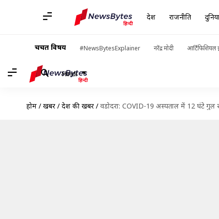
देश
राजनीति
दुनिय
चर्चित विषय
#NewsBytesExplainer
नरेंद्र मोदी
आर्टिफिशियल इ
Hindi
होम
/
खबरें
/
देश की खबरें
/
वडोदरा: COVID-19 अस्पताल में 12 घंटे गुल 