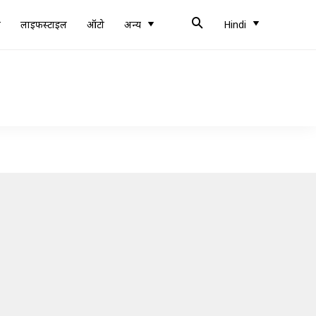
ब
लाइफस्टाइल
ऑटो
अन्य
Hindi