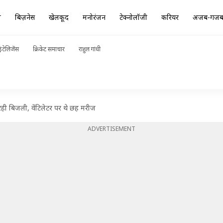
ा
बिज़नेस
खेलकूद
मनोरंजन
टेक्नोलॉजी
करियर
अजब-गज
ंटेलिजेंस
क्रिकेट समाचार
राहुल गांधी
रही बिजली, वेंटिलेटर पर थे छह मरीज
ADVERTISEMENT