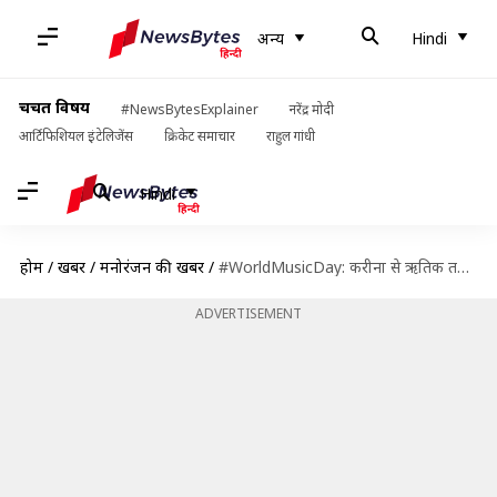
अन्य
Hindi
चर्चित विषय
#NewsBytesExplainer
नरेंद्र मोदी
आर्टिफिशियल इंटेलिजेंस
क्रिकेट समाचार
राहुल गांधी
Hindi
होम
/
खबरें
/
मनोरंजन की खबरें
/
#WorldMusicDay: करीना से ऋतिक तक वो स्टार्स जिन्होंने अपनी फिल्मों में की सिंगिग
ADVERTISEMENT