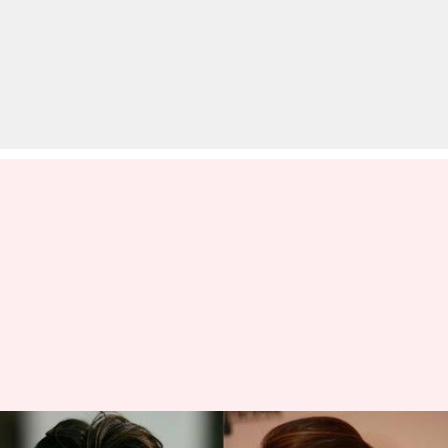
#WorldMusicDay: करीना से