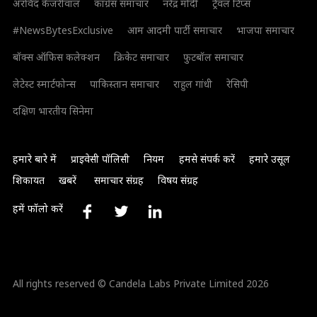
अरविंद केजरीवाल
कांग्रेस समाचार
नरेंद्र मोदी
ट्रैवल टिप्स
#NewsBytesExclusive
आम आदमी पार्टी समाचार
भाजपा समाचार
बॉक्स ऑफिस कलेक्शन
क्रिकेट समाचार
फुटबॉल समाचार
लेटेस्ट स्मार्टफोन्स
पाकिस्तान समाचार
राहुल गांधी
रेसिपी
दक्षिण भारतीय सिनेमा
हमारे बारे में
प्राइवेसी पॉलिसी
नियम
हमसे संपर्क करें
हमारे उसूल
शिकायत
खबरें
समाचार संग्रह
विषय संग्रह
हमें फॉलो करें
All rights reserved © Candela Labs Private Limited 2026