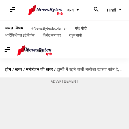
अन्य
Hindi
चर्चित विषय
#NewsBytesExplainer
नरेंद्र मोदी
आर्टिफिशियल इंटेलिजेंस
क्रिकेट समाचार
राहुल गांधी
Hindi
होम
/
खबरें
/
मनोरंजन की खबरें
/
झुग्गी में रहने वाली मलीशा खारवा कौन है, जो बनीं इंटरनेशनल मॉडल, मिलीं 2 हॉलीवुड फिल्में?
ADVERTISEMENT