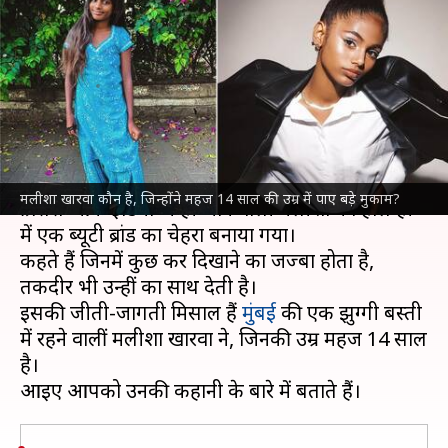
कौन है, जो बनीं इंटरनेशनल मॉडल,
मिलीं 2 हॉलीवुड फिल्में?
लेखन
May 22, 2023
07:02 pm
नेहा शर्मा
क्या है खबर?
आजकल मलीशा खारवा का नाम बहुत चर्चा में है। 'स्लम
मलीशा खारवा कौन है, जिन्होंने महज 14 साल की उम्र में पाए बड़े मुकाम?
प्रिंसेस ऑफ इंडिया' कही जाने वाली मलीशा को हाल ही
में एक ब्यूटी ब्रांड का चेहरा बनाया गया।
कहते हैं जिनमें कुछ कर दिखाने का जज्बा होता है,
तकदीर भी उन्हीं का साथ देती है।
इसकी जीती-जागती मिसाल हैं
मुंबई
की एक झुग्गी बस्ती
में रहने वालीं मलीशा खारवा ने, जिनकी उम्र महज 14 साल
है।