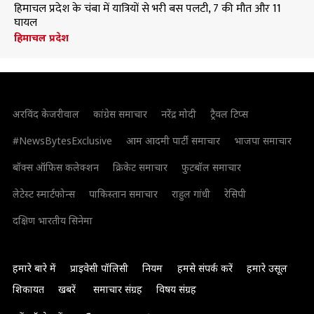
हिमाचल प्रदेश के चंबा में यात्रियों से भरी बस पलटी, 7 की मौत और 11
घायल
हिमाचल प्रदेश
अरविंद केजरीवाल
कांग्रेस समाचार
नरेंद्र मोदी
ट्रैवल टिप्स
#NewsBytesExclusive
आम आदमी पार्टी समाचार
भाजपा समाचार
बॉक्स ऑफिस कलेक्शन
क्रिकेट समाचार
फुटबॉल समाचार
लेटेस्ट स्मार्टफोन्स
पाकिस्तान समाचार
राहुल गांधी
रेसिपी
दक्षिण भारतीय सिनेमा
हमारे बारे में
प्राइवेसी पॉलिसी
नियम
हमसे संपर्क करें
हमारे उसूल
शिकायत
खबरें
समाचार संग्रह
विषय संग्रह