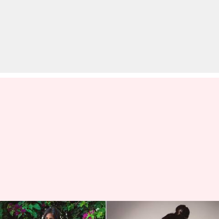
झुग्गी में रहने वाली मलीशा खारवा