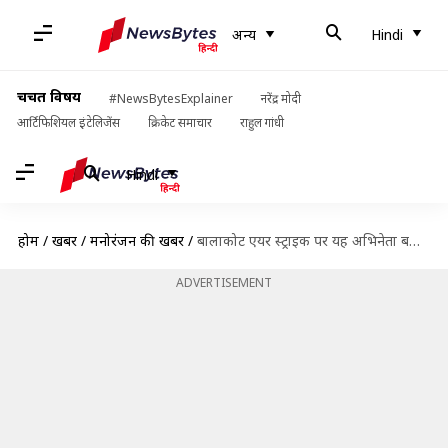
अन्य
Hindi
चर्चित विषय
#NewsBytesExplainer
नरेंद्र मोदी
आर्टिफिशियल इंटेलिजेंस
क्रिकेट समाचार
राहुल गांधी
Hindi
होम
/
खबरें
/
मनोरंजन की खबरें
/
बालाकोट एयर स्ट्राइक पर यह अभिनेता बनाने जा रहा फिल्म, मूवी का टाइटल फाइनल
ADVERTISEMENT