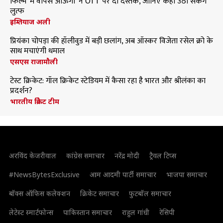
फिल्म 'मैं वापस आऊंगा' ने OTT पर दी दस्तक, जानिए कहां उठा सकेंगे
लुत्फ
इम्तियाज अली
प्रियंका चोपड़ा की हॉलीवुड में बड़ी छलांग, अब ऑस्कर विजेता रसेल क्रो के
साथ मचाएंगी धमाल
एसएस राजामौली
टेस्ट क्रिकेट: गॉल क्रिकेट स्टेडियम में कैसा रहा है भारत और श्रीलंका का
प्रदर्शन?
भारतीय क्रिकेट टीम
अरविंद केजरीवाल
कांग्रेस समाचार
नरेंद्र मोदी
ट्रैवल टिप्स
#NewsBytesExclusive
आम आदमी पार्टी समाचार
भाजपा समाचार
बॉक्स ऑफिस कलेक्शन
क्रिकेट समाचार
फुटबॉल समाचार
लेटेस्ट स्मार्टफोन्स
पाकिस्तान समाचार
राहुल गांधी
रेसिपी