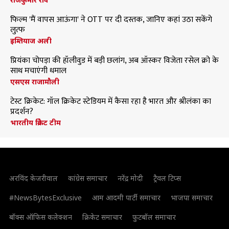
फिल्म 'मैं वापस आऊंगा' ने OTT पर दी दस्तक, जानिए कहां उठा सकेंगे
लुत्फ
इम्तियाज अली
प्रियंका चोपड़ा की हॉलीवुड में बड़ी छलांग, अब ऑस्कर विजेता रसेल क्रो के
साथ मचाएंगी धमाल
एसएस राजामौली
टेस्ट क्रिकेट: गॉल क्रिकेट स्टेडियम में कैसा रहा है भारत और श्रीलंका का
प्रदर्शन?
भारतीय क्रिकेट टीम
अरविंद केजरीवाल
कांग्रेस समाचार
नरेंद्र मोदी
ट्रैवल टिप्स
#NewsBytesExclusive
आम आदमी पार्टी समाचार
भाजपा समाचार
बॉक्स ऑफिस कलेक्शन
क्रिकेट समाचार
फुटबॉल समाचार