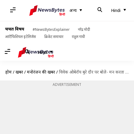
अन्य
Hindi
चर्चित विषय
#NewsBytesExplainer
नरेंद्र मोदी
आर्टिफिशियल इंटेलिजेंस
क्रिकेट समाचार
राहुल गांधी
Hindi
होम
/
खबरें
/
मनोरंजन की खबरें
/
विवेक ओबेरॉय बुरे दौर पर बोले- मन करता था आत्महत्या कर लूं; सुशांत का किया जिक्र
ADVERTISEMENT