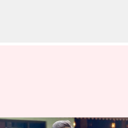
विवेक ओबेरॉय बुरे दौर पर बोले- मन