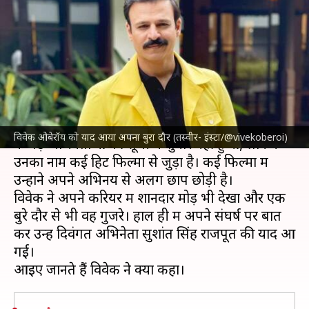
करता था आत्महत्या कर लूं; सुशांत
का किया जिक्र
लेखन
Dec 15, 2022
11:57 am
नेहा शर्मा
क्या है खबर?
अभिनेता
विवेक ओबेरॉय
का नाम भले ही कभी
बॉलीवुड
विवेक ओबेरॉय को याद आया अपना बुरा दौर (तस्वीर- इंस्टा/@vivekoberoi)
के बड़े अभिनेताओं की सूची में शुमार नहीं हुआ, लेकिन
उनका नाम कई हिट फिल्मों से जुड़ा है। कई फिल्मों में
उन्होंने अपने अभिनय से अलग छाप छोड़ी है।
विवेक ने अपने करियर में शानदार मोड़ भी देखा और एक
बुरे दौर से भी वह गुजरे। हाल ही में अपने संघर्ष पर बात
कर उन्हें दिवंगत अभिनेता सुशांत सिंह राजपूत की याद आ
गई।