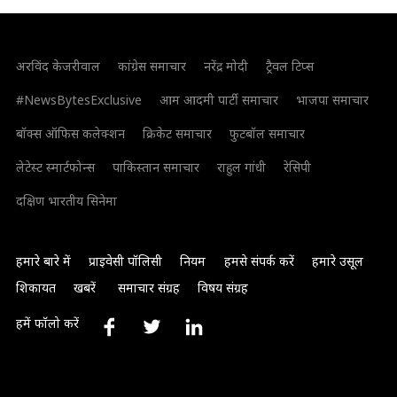
अरविंद केजरीवाल
कांग्रेस समाचार
नरेंद्र मोदी
ट्रैवल टिप्स
#NewsBytesExclusive
आम आदमी पार्टी समाचार
भाजपा समाचार
बॉक्स ऑफिस कलेक्शन
क्रिकेट समाचार
फुटबॉल समाचार
लेटेस्ट स्मार्टफोन्स
पाकिस्तान समाचार
राहुल गांधी
रेसिपी
दक्षिण भारतीय सिनेमा
हमारे बारे में
प्राइवेसी पॉलिसी
नियम
हमसे संपर्क करें
हमारे उसूल
शिकायत
खबरें
समाचार संग्रह
विषय संग्रह
हमें फॉलो करें