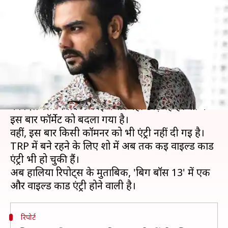
शॉक! शो में एंट्री लेंगी अभिनेता की
एक्स गर्लफ्रेंड
लेखन
Nov 30, 2019
09:02 pm
स्वाति पाण्डेय
क्या है खबर?
टेलीविज़न रियलिटी शो 'बिग बॉस' के मेकर्स 13वें सीज़न
को दिलचस्प बनाने में कोई कसर नहीं छोड़ रहे हैं। शो में
इस बार फॉर्मेट को बदला गया है।
वहीं, इस बार किसी कॉमनर को भी एंट्री नहीं दी गई है।
TRP में बने रहने के लिए शो में अब तक कई वाइल्ड कार्ड
एंट्री भी हो चुकी हैं।
अब हालिया रिपोर्ट्स के मुताबिक, 'बिग बॉस 13' में एक
रिपोर्ट