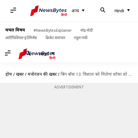
अन्य
Hindi
चर्चित विषय
#NewsBytesExplainer
नरेंद्र मोदी
आर्टिफिशियल इंटेलिजेंस
क्रिकेट समाचार
राहुल गांधी
Hindi
होम
/
खबरें
/
मनोरंजन की खबरें
/
बिग बॉस 13: विशाल को मिलेगा शॉक! शो में एंट्री लेंगी अभिनेता की एक्स गर्लफ्रेंड
ADVERTISEMENT