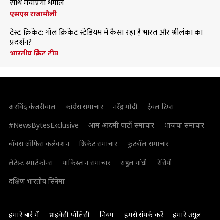
साथ मचाएंगी धमाल
एसएस राजामौली
टेस्ट क्रिकेट: गॉल क्रिकेट स्टेडियम में कैसा रहा है भारत और श्रीलंका का
प्रदर्शन?
भारतीय क्रिकेट टीम
अरविंद केजरीवाल
कांग्रेस समाचार
नरेंद्र मोदी
ट्रैवल टिप्स
#NewsBytesExclusive
आम आदमी पार्टी समाचार
भाजपा समाचार
बॉक्स ऑफिस कलेक्शन
क्रिकेट समाचार
फुटबॉल समाचार
लेटेस्ट स्मार्टफोन्स
पाकिस्तान समाचार
राहुल गांधी
रेसिपी
दक्षिण भारतीय सिनेमा
हमारे बारे में
प्राइवेसी पॉलिसी
नियम
हमसे संपर्क करें
हमारे उसूल