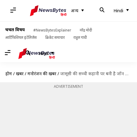
अन्य
Hindi
चर्चित विषय
#NewsBytesExplainer
नरेंद्र मोदी
आर्टिफिशियल इंटेलिजेंस
क्रिकेट समाचार
राहुल गांधी
Hindi
होम
/
खबरें
/
मनोरंजन की खबरें
/
जासूसी की सच्ची कहानी पर बनी है जॉन अब्राहम की 'रॉ', रोंगटे खड़े कर देगा ट्रेलर
ADVERTISEMENT