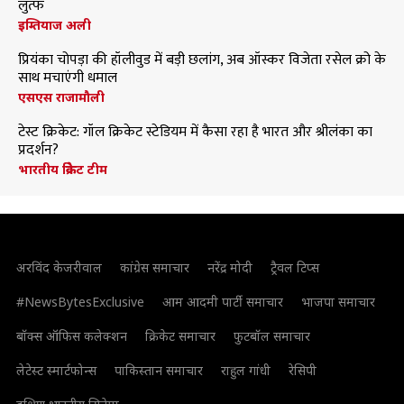
लुत्फ
इम्तियाज अली
प्रियंका चोपड़ा की हॉलीवुड में बड़ी छलांग, अब ऑस्कर विजेता रसेल क्रो के
साथ मचाएंगी धमाल
एसएस राजामौली
टेस्ट क्रिकेट: गॉल क्रिकेट स्टेडियम में कैसा रहा है भारत और श्रीलंका का
प्रदर्शन?
भारतीय क्रिकेट टीम
अरविंद केजरीवाल
कांग्रेस समाचार
नरेंद्र मोदी
ट्रैवल टिप्स
#NewsBytesExclusive
आम आदमी पार्टी समाचार
भाजपा समाचार
बॉक्स ऑफिस कलेक्शन
क्रिकेट समाचार
फुटबॉल समाचार
लेटेस्ट स्मार्टफोन्स
पाकिस्तान समाचार
राहुल गांधी
रेसिपी