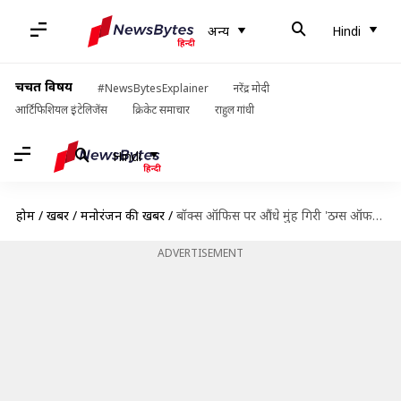
अन्य
Hindi
चर्चित विषय
#NewsBytesExplainer
नरेंद्र मोदी
आर्टिफिशियल इंटेलिजेंस
क्रिकेट समाचार
राहुल गांधी
Hindi
होम
/
खबरें
/
मनोरंजन की खबरें
/
बॉक्स ऑफिस पर औंधे मुंह गिरी 'ठग्स ऑफ हिंदोस्तान', थिएटर मालिक मांग रहे पैसा वापस
ADVERTISEMENT