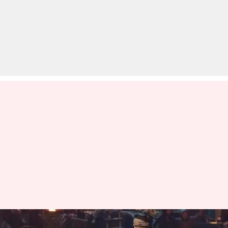
बॉक्स ऑफिस पर औंधे मुंह गिरी