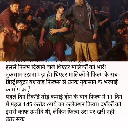
'ठग्स ऑफ हिंदोस्तान', थिएटर
मालिक मांग रहे पैसा वापस
लेखन
Nov 22, 2018
04:28 pm
प्रमोद कुमार
क्या है खबर?
आमिर खान और अमिताभ बच्चन की फिल्म 'ठग्स ऑफ
हिंदोस्तान' बॉक्स ऑफिस पर औंधे मुंह गिरी है।
इससे फिल्म दिखाने वाले थिएटर मालिकों को भारी
नुकसान उठाना पड़ा है। थिएटर मालिकों ने फिल्म के सब-
डिस्ट्रीब्यूटर यशराज फिल्म्स से उनके नुकसान की भरपाई
की मांग की है।
पहले दिन रिकॉर्ड तोड़ कमाई होने के बाद फिल्म ने 11 दिन
में महज 145 करोड़ रुपये का कलेक्शन किया। दर्शकों को
इससे काफी उम्मीदें थीं, लेकिन फिल्म उस पर खरी नहीं