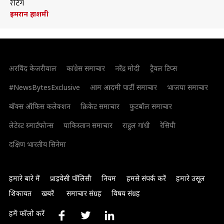
रेटिंग
इमरान हाशमी
अरविंद केजरीवाल
कांग्रेस समाचार
नरेंद्र मोदी
ट्रैवल टिप्स
#NewsBytesExclusive
आम आदमी पार्टी समाचार
भाजपा समाचार
बॉक्स ऑफिस कलेक्शन
क्रिकेट समाचार
फुटबॉल समाचार
लेटेस्ट स्मार्टफोन्स
पाकिस्तान समाचार
राहुल गांधी
रेसिपी
दक्षिण भारतीय सिनेमा
हमारे बारे में
प्राइवेसी पॉलिसी
नियम
हमसे संपर्क करें
हमारे उसूल
शिकायत
खबरें
समाचार संग्रह
विषय संग्रह
हमें फॉलो करें