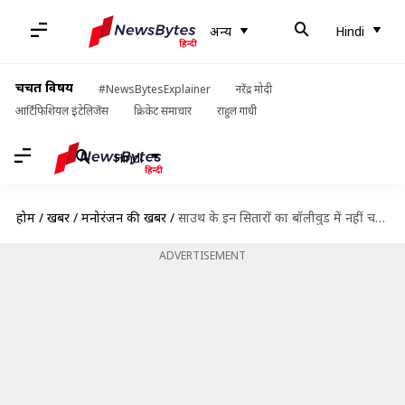
अन्य
Hindi
चर्चित विषय
#NewsBytesExplainer
नरेंद्र मोदी
आर्टिफिशियल इंटेलिजेंस
क्रिकेट समाचार
राहुल गांधी
Hindi
होम
/
खबरें
/
मनोरंजन की खबरें
/
साउथ के इन सितारों का बॉलीवुड में नहीं चला सिक्का, बुरी तरह फ्लॉप हुईं फिल्में
ADVERTISEMENT