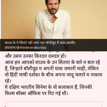
नहीं चला सिक्का, बुरी तरह फ्लॉप हुईं
फिल्में
लेखन
Jun 20, 2024
08:20 am
नेहा शर्मा
क्या है खबर?
साउथ के ये सितारे नहीं जमा पाए बॉलीवुड में धाक (तस्वीर:
साउथ के सितारे
बॉलीवुड
तो बॉलीवुड सितारे साउथ में
इंस्टाग्राम/@thedeverakonda)
काम करने के लिए तैयार रहते हैं, बशर्ते फिल्म की कहानी
और उसमें उनका किरदार दमदार हो।
आज हम आपको साउथ के उन सितारों के बारे में बता रहे
हैं, जिन्होंने बॉलीवुड में अपनी धाक जमानी चाही, लेकिन
वो हिंदी भाषी दर्शकों के बीच अपना जादू चलाने में नाकाम
रहे।
ये दक्षिण भारतीय सिनेमा के वो कलाकार हैं, जिनकी