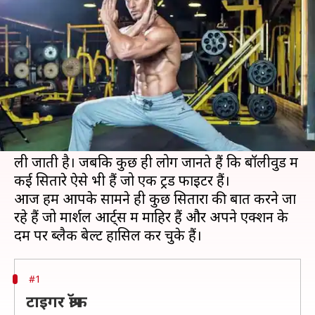
कर चुके हैं ये बॉलीवुड सितारे
लेखन
Aug 12, 2020
09:14 am
भावना साहनी
क्या है खबर?
अक्सर बॉलीवुड सितारे फिल्मों में जबरदस्त एक्शन से
दर्शकों को अपना दीवाना बना लेते हैं। हालांकि, ज्यादातर
एक्शन सीन्स को फिल्माने में VFX और स्टंटमैन की मदद
ली जाती है। जबकि कुछ ही लोग जानते हैं कि बॉलीवुड में
कई सितारे ऐसे भी हैं जो एक ट्रेंड फाइटर हैं।
आज हम आपके सामने ही कुछ सितारों की बात करने जा
रहे हैं जो मार्शल आर्ट्स में माहिर हैं और अपने एक्शन के
#1
टाइगर श्रॉफ