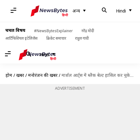
अन्य
Hindi
चर्चित विषय
#NewsBytesExplainer
नरेंद्र मोदी
आर्टिफिशियल इंटेलिजेंस
क्रिकेट समाचार
राहुल गांधी
Hindi
होम
/
खबरें
/
मनोरंजन की खबरें
/
मार्शल आर्ट्स में ब्लैक बेल्ट हासिल कर चुके हैं ये बॉलीवुड सितारे
ADVERTISEMENT