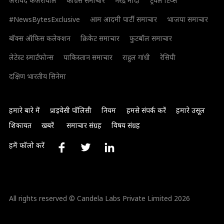
अरविंद केजरीवाल
कांग्रेस समाचार
नरेंद्र मोदी
ट्रैवल टिप्स
#NewsBytesExclusive
आम आदमी पार्टी समाचार
भाजपा समाचार
बॉक्स ऑफिस कलेक्शन
क्रिकेट समाचार
फुटबॉल समाचार
लेटेस्ट स्मार्टफोन्स
पाकिस्तान समाचार
राहुल गांधी
रेसिपी
दक्षिण भारतीय सिनेमा
हमारे बारे में
प्राइवेसी पॉलिसी
नियम
हमसे संपर्क करें
हमारे उसूल
शिकायत
खबरें
समाचार संग्रह
विषय संग्रह
हमें फॉलो करें
All rights reserved © Candela Labs Private Limited 2026