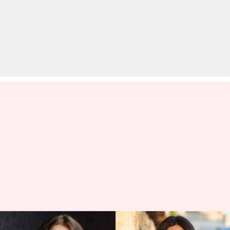
रातों-रात स्टार बनी ये अभिनेत्रियां