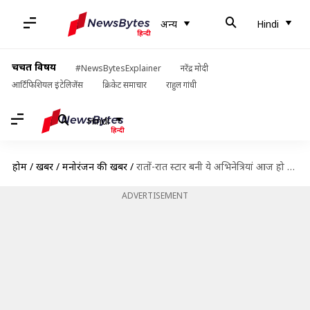
अन्य
Hindi
चर्चित विषय
#NewsBytesExplainer
नरेंद्र मोदी
आर्टिफिशियल इंटेलिजेंस
क्रिकेट समाचार
राहुल गांधी
Hindi
होम
/
खबरें
/
मनोरंजन की खबरें
/
रातों-रात स्टार बनी ये अभिनेत्रियां आज हो चुकी हैं इंडस्ट्री से गायब
ADVERTISEMENT