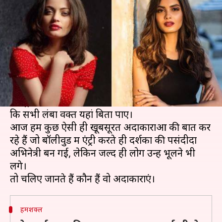
आज हो चुकी हैं इंडस्ट्री से गायब
लेखन
Mar 22, 2020
05:00 pm
भावना साहनी
क्या है खबर?
बॉलीवुड में एंट्री कर पाना जितना मुश्किल है, उतना ही
कठिन यहां टिकना भी है।
इंडस्ट्री में हर दिन कई नए चेहरें आते हैं, लेकिन जरूरी नहीं
कि सभी लंबा वक्त यहां बिता पाए।
आज हम कुछ ऐसी ही खूबसूरत अदाकाराओं की बात कर
रहे हैं जो बॉलीवुड में एंट्री करते ही दर्शकों की पसंदीदा
अभिनेत्री बन गई, लेकिन जल्द ही लोग उन्हें भूलने भी
लगे।
हमशक्ल