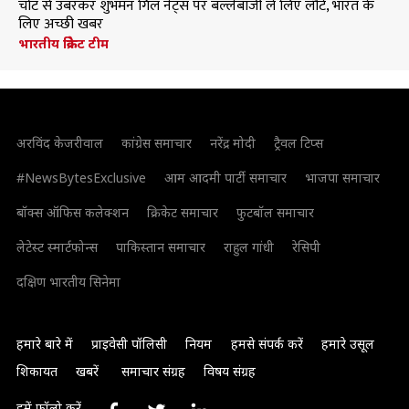
चोट से उबरकर शुभमन गिल नेट्स पर बल्लेबाजी ले लिए लौटे, भारत के
लिए अच्छी खबर
भारतीय क्रिकेट टीम
अरविंद केजरीवाल
कांग्रेस समाचार
नरेंद्र मोदी
ट्रैवल टिप्स
#NewsBytesExclusive
आम आदमी पार्टी समाचार
भाजपा समाचार
बॉक्स ऑफिस कलेक्शन
क्रिकेट समाचार
फुटबॉल समाचार
लेटेस्ट स्मार्टफोन्स
पाकिस्तान समाचार
राहुल गांधी
रेसिपी
दक्षिण भारतीय सिनेमा
हमारे बारे में
प्राइवेसी पॉलिसी
नियम
हमसे संपर्क करें
हमारे उसूल
शिकायत
खबरें
समाचार संग्रह
विषय संग्रह
हमें फॉलो करें