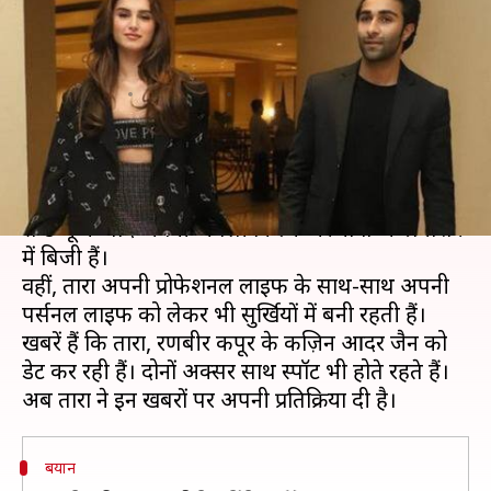
पर तारा की प्रतिक्रिया, कहा- आगे भी
दिखेंगे साथ
लेखन
Nov 05, 2019
02:16 pm
स्वाति पाण्डेय
क्या है खबर?
अभिनेत्री तारा सुतारिया बॉलीवुड में 'स्टूडेंट ऑफ द ईयर 2'
से डेब्यू के बाद अपनी अगली फिल्म 'मरजावां' के प्रमोशन
में बिजी हैं।
वहीं, तारा अपनी प्रोफेशनल लाइफ के साथ-साथ अपनी
पर्सनल लाइफ को लेकर भी सुर्खियों में बनी रहती हैं।
खबरें हैं कि तारा, रणबीर कपूर के कज़िन आदर जैन को
डेट कर रही हैं। दोनों अक्सर साथ स्पॉट भी होते रहते हैं।
बयान