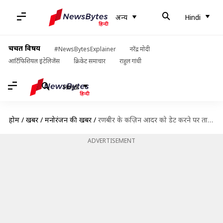
अन्य
Hindi
चर्चित विषय
#NewsBytesExplainer
नरेंद्र मोदी
आर्टिफिशियल इंटेलिजेंस
क्रिकेट समाचार
राहुल गांधी
Hindi
होम
/
खबरें
/
मनोरंजन की खबरें
/
रणबीर के कज़िन आदर को डेट करने पर तारा की प्रतिक्रिया, कहा- आगे भी दिखेंगे साथ
ADVERTISEMENT