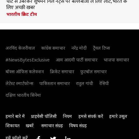
चोट से उबरकर शुभमन गिल नेट्स पर बल्लेबाजी ले लिए लौटे, भारत के
लिए अच्छी खबर
भारतीय क्रिकेट टीम
अरविंद केजरीवाल
कांग्रेस समाचार
नरेंद्र मोदी
ट्रैवल टिप्स
#NewsBytesExclusive
आम आदमी पार्टी समाचार
भाजपा समाचार
बॉक्स ऑफिस कलेक्शन
क्रिकेट समाचार
फुटबॉल समाचार
लेटेस्ट स्मार्टफोन्स
पाकिस्तान समाचार
राहुल गांधी
रेसिपी
दक्षिण भारतीय सिनेमा
हमारे बारे में
प्राइवेसी पॉलिसी
नियम
हमसे संपर्क करें
हमारे उसूल
शिकायत
खबरें
समाचार संग्रह
विषय संग्रह
हमें फॉलो करें