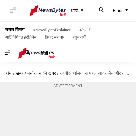
अन्य
Hindi
चर्चित विषय
#NewsBytesExplainer
नरेंद्र मोदी
आर्टिफिशियल इंटेलिजेंस
क्रिकेट समाचार
राहुल गांधी
Hindi
होम
/
खबरें
/
मनोरंजन की खबरें
/
रणबीर-आलिया से पहले आदर जैन और तारा सुतारिया कर सकते हैं शादी
ADVERTISEMENT