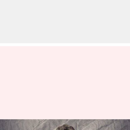
एसएस राजामौली 'RRR' की सफलता