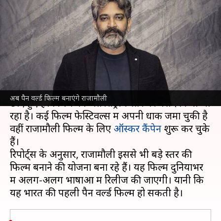
के बाद अब बनाएंगे पहली भारतीय
पैन वर्ल्ड फिल्म
लेखन
Dec 07, 2022
05:59 pm
आकांक्षा शर्मा
क्या है खबर?
एसएस राजामौली
इन दिनों अपनी फिल्म 'RRR' को लेकर
अब पैन वर्ल्ड फिल्म बनाएंगे राजामौली
छाए हुए हैं। फिल्म को अतंरराष्ट्रीय स्तर पर पसंद किया जा
रहा है। कई फिल्म फेस्टिवल्स में अपनी धाक जमा चुकी है
वहीं राजामौली फिल्म के लिए
ऑस्कर कैंपेन
शुरू कर चुके
हैं।
रिपोर्ट्स के अनुसार, राजामौली इससे भी बड़े स्तर की
फिल्म बनाने की योजना बना रहे हैं। यह फिल्म दुनियाभर
में अलग-अलग भाषाओं में रिलीज की जाएगी। यानी कि