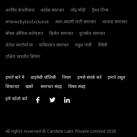
अरविंद केजरीवाल
कांग्रेस समाचार
नरेंद्र मोदी
ट्रैवल टिप्स
#NewsBytesExclusive
आम आदमी पार्टी समाचार
भाजपा समाचार
बॉक्स ऑफिस कलेक्शन
क्रिकेट समाचार
फुटबॉल समाचार
लेटेस्ट स्मार्टफोन्स
पाकिस्तान समाचार
राहुल गांधी
रेसिपी
दक्षिण भारतीय सिनेमा
हमारे बारे में
प्राइवेसी पॉलिसी
नियम
हमसे संपर्क करें
हमारे उसूल
शिकायत
खबरें
समाचार संग्रह
विषय संग्रह
हमें फॉलो करें
All rights reserved © Candela Labs Private Limited 2026