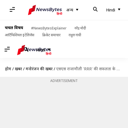
अन्य
Hindi
चर्चित विषय
#NewsBytesExplainer
नरेंद्र मोदी
आर्टिफिशियल इंटेलिजेंस
क्रिकेट समाचार
राहुल गांधी
Hindi
होम
/
खबरें
/
मनोरंजन की खबरें
/
एसएस राजामौली 'RRR' की सफलता के बाद अब बनाएंगे पहली भारतीय पैन वर्ल्ड फिल्म
ADVERTISEMENT