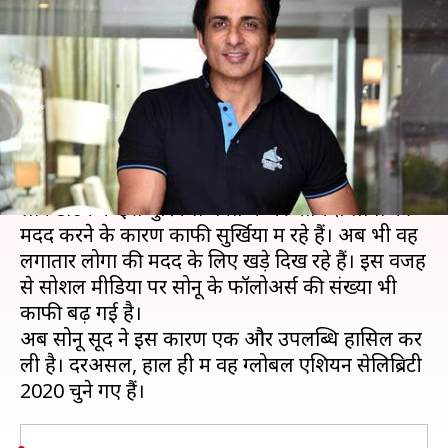
2020, कई भारतीय हस्तियों ने बनाई
लिस्ट में जगह
लेखन
Dec 10, 2020
06:05 pm
भावना साहनी
क्या है खबर?
बॉलीवुड अभिनेता सोनू सूद कोरोना वायरस और
लॉकडाउन के इस मुश्किल वक्त में जरूरतमंदों लोगों की
मदद करने के कारण काफी सुर्खियों में रहे हैं। अब भी वह
लगातार लोगों की मदद के लिए खड़े दिख रहे हैं। इस वजह
से सोशल मीडिया पर सोनू के फॉलोअर्स की संख्या भी
काफी बढ़ गई है।
अब सोनू सूद ने इस कारण एक और उपलब्धि हासिल कर
ली है। दरअसल, हाल ही में वह ग्लोबल एशियन सेलिब्रिटी