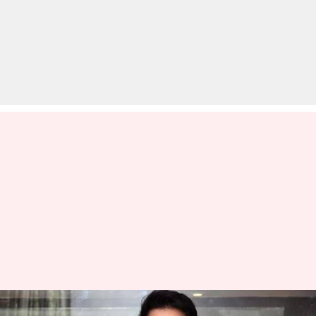
सोनू सूद बने ग्लोबल एशियन सेलिब्रिटी