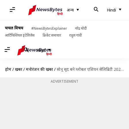
अन्य
Hindi
चर्चित विषय
#NewsBytesExplainer
नरेंद्र मोदी
आर्टिफिशियल इंटेलिजेंस
क्रिकेट समाचार
राहुल गांधी
Hindi
होम
/
खबरें
/
मनोरंजन की खबरें
/
सोनू सूद बने ग्लोबल एशियन सेलिब्रिटी 2020, कई भारतीय हस्तियों ने बनाई लिस्ट में जगह
ADVERTISEMENT